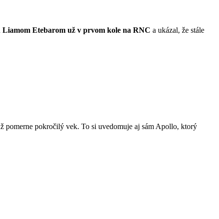
d
Liamom Etebarom
už v prvom kole na
RNC
a ukázal, že stále
 už pomerne pokročilý vek. To si uvedomuje aj sám Apollo, ktorý