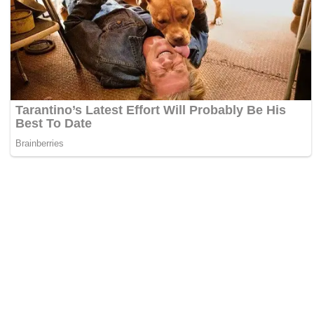
Zdieľaj:
Najlepšie MMA Memes