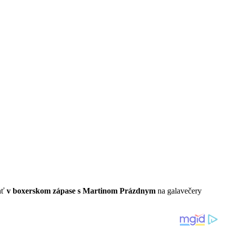
ať
v boxerskom zápase s Martinom Prázdnym
na galavečery