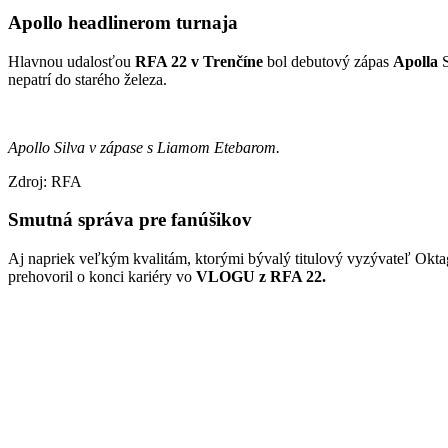
Apollo headlinerom turnaja
Hlavnou udalosťou
RFA 22 v Trenčíne
bol debutový zápas
Apolla
S
nepatrí do starého železa.
Apollo Silva v zápase s Liamom Etebarom.
Zdroj: RFA
Smutná správa pre fanúšikov
Aj napriek veľkým kvalitám, ktorými bývalý titulový vyzývateľ Okt
prehovoril o konci kariéry vo
VLOGU z RFA 22.