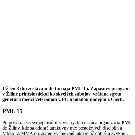
Už len 3 dni zostávajú do turnaja PML 15. Zápasový program
v Žiline prinesie niekoľko skvelých súbojov, vrátane stretu
generácií medzi veteránom UFC a mladou nádejou z Čiech.
PML 15
Po prvýkrát vo svojej histórii zavíta rýchlo rastúca organizácia
PML
do Žiliny, kde sa odohrá atraktívny mix postojových disciplín a
MMA. Z MMA programu vyčnievajú, ako je už dobrým zvykom,