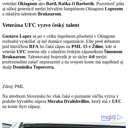
veteráni
Oktagonu
ako
Bartl, Raška či Barborík
. Pozornosť púta
aj súboj generácií medzi bývalým šampiónom Oktagonu
Lopezom
a mladým talentom
Bruknarom
.
Veterána UFC vyzve český talent
Gustavo Lopez
sa po v celku úspešnom pôsobení v Oktagone
rozhodol vyskúšať aj iné domáce organizácie. Ešte pred debutom
pod hlavičkou
RFA
ho čaká zápas na
PML
15 v
Žiline
, kde si
veterán
UFC
zmeria sily s mladým českým zápasníkom
Šimonom
Bruknarom
. Talentovaný bojovník je so skóre
4:0
medzi
profesionálmi zatiaľ neporazený a na svojom konte má napríklad aj
skalp
Dominika Toporcera.
Zdroj: PML
Na strednom Slovensku ho však čaká o poznanie väčšia výzva v
podobe bývalého súpera
Meraba Dvalishviliho
, ktorý má v
UFC
na konte štyri zápasy.