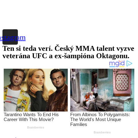
nstagram
Ten si teda verí. Český MMA talent vyzve
veterána UFC a ex-šampióna Oktagonu.