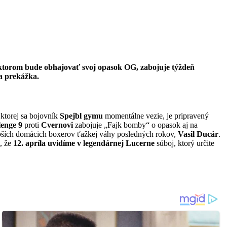
ktorom bude obhajovať svoj opasok OG, zabojuje týždeň
ia prekážka.
 ktorej sa bojovník
Spejbl gymu
momentálne vezie, je pripravený
lenge 9
proti
Cvernovi
zabojuje „Fajk bomby“ o opasok aj na
epších domácich boxerov ťažkej váhy posledných rokov,
Vasil Ducár
.
m, že
12. apríla uvidíme v legendárnej Lucerne
súboj, ktorý určite