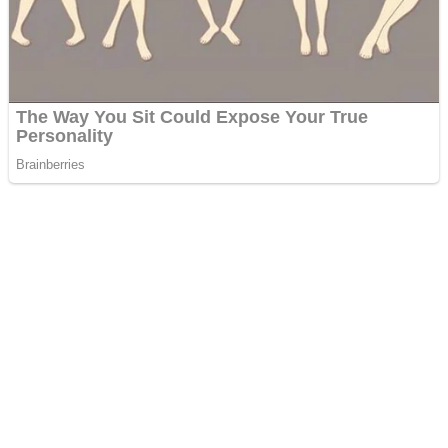
li so stávkou, ktorá porazeného zabolí.
si to rozdajú v novej organizácii.