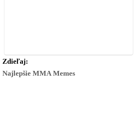
Zdieľaj:
Najlepšie MMA Memes
Rivalita dostáva nový rozmer. Pirát a Naruszczka priš
Už budúci víkend náš čaká
Nečakaný súboj. Bývalá a súčasná hviezdna Oktagonu 