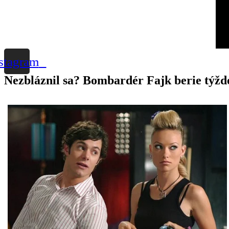
stagram
Nezbláznil sa? Bombardér Fajk berie týžd