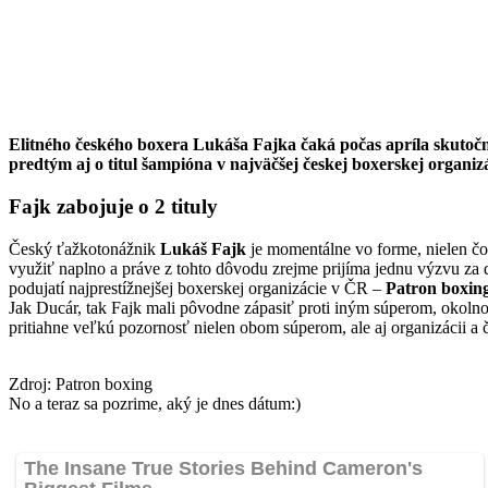
Elitného českého boxera Lukáša Fajka čaká počas apríla skuto
predtým aj o titul šampióna v najväčšej českej boxerskej organi
Fajk zabojuje o 2 tituly
Český ťažkotonážnik
Lukáš Fajk
je momentálne vo forme, nielen čo 
využiť naplno a práve z tohto dôvodu zrejme prijíma jednu výzvu 
podujatí najprestížnejšej boxerskej organizácie v ČR –
Patron boxin
Jak Ducár, tak Fajk mali pôvodne zápasiť proti iným súperom, okolno
pritiahne veľkú pozornosť nielen obom súperom, ale aj organizácii 
Zdroj: Patron boxing
No a teraz sa pozrime, aký je dnes dátum:)