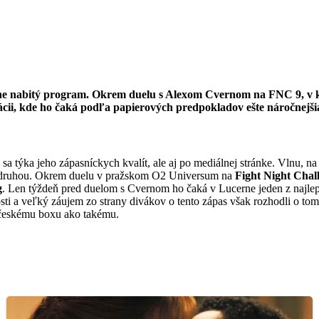
čne nabitý program. Okrem duelu s Alexom Cvernom na FNC 9, v 
zácii, kde ho čaká podľa papierových predpokladov ešte náročnejš
sa týka jeho zápasníckych kvalít, ale aj po mediálnej stránke. Vlnu, na
za druhou. Okrem duelu v pražskom O2 Universum na
Fight Night Chal
g
. Len týždeň pred duelom s Cvernom ho čaká v Lucerne jeden z najl
sti a veľký záujem zo strany divákov o tento zápas však rozhodli o to
a českému boxu ako takému.