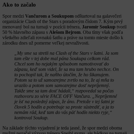
Ako to začalo
Spor medzi
Vančurom a Soukupom
odštartoval na galavečeri
organizácie Clash of the Stars s poradovým číslom 7. Kým prvý
menovaný bol na turnaji v pozícii trénera,
Jaromír Soukup
tvoril
50 % hlavného zápasu s
Alešom Bejrom
. Oba tímy však podľa
všetkého zdieľali rovnakú šatňu a práve na tomto mieste došlo k
zárodku dnes už pomerne veľkej nevraživosti.
„My sme sa stretli na Clash of the Stars v šatni. Ja som
tam ešte v tej dobe mal pána Soukupa celkom rád.
Chcel som ho nejakým spôsobom namotivovať do
zápasu, keď som videl, že sa mu tam hrubo nechce. On
to pochopil tak, že naňho útočím, že ho šikanujem.
Potom sa to už samozrejme zvrtlo na to, že aj mňa to
urazilo a potom som samozrejme dosť nepríjemný.
Takže sme sa tam dosť hádali,“ rozpovedal sa počas
rozhovoru zo série FACE OFF Vančura. „Nepríjemné
je ísť na posledný zápas, že áno. Pretože v tej šatni je
človek 5 hodín a potrebuje sa proste sústrediť, a ja to
nemám rád, keď tam do vás päť hodín niekto ryje,“
kontroval Soukup.
Na základe týchto vyjadrení je teda jasné, že spor medzi oboma
mužmi nezačal výzvou trénera Spejbl gymu, ale hádkou na turnaji