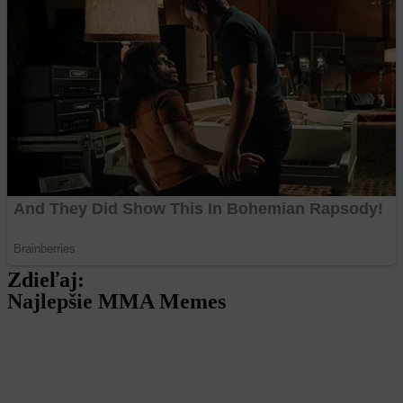
Zdieľaj:
Najlepšie MMA Memes
Dajú si to znovu? Nový šampión Muradov reaguje
na možnú odvetu s Fleurym.