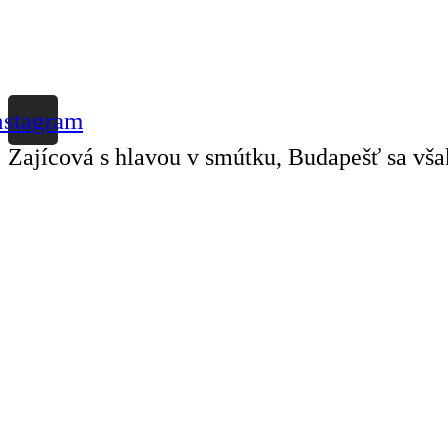
nstagram
Zajícová s hlavou v smútku, Budapešť sa vš