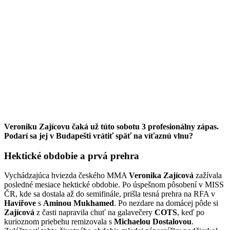
Veroniku Zajícovu čaká už túto sobotu 3 profesionálny zápas.
Podarí sa jej v Budapešti vrátiť späť na víťaznú vlnu?
Hektické obdobie a prvá prehra
Vychádzajúca hviezda českého MMA
Veronika Zajícová
zažívala
posledné mesiace hektické obdobie. Po úspešnom pôsobení v MISS
ČR, kde sa dostala až do semifinále, prišla tesná prehra na RFA v
Havířove
s
Aminou
Mukhamed
. Po nezdare na domácej pôde si
Zajícová
z časti napravila chuť na galavečery
COTS
, keď po
kurioznom priebehu remizovala s
Michaelou
Dostalovou
.