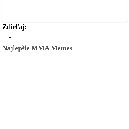
Zdieľaj:
Najlepšie MMA Memes
Rivalita dostáva nový rozmer. Pirát a Naruszczka
prišli so stávkou, ktorá porazeného zabolí.
Už budúci víkend náš čaká