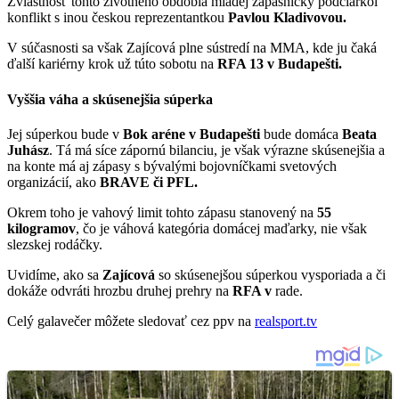
Zvláštnosť tohto životného obdobia mladej zápasníčky podčiarkol
konflikt s inou českou reprezentantkou
Pavlou Kladivovou.
V súčasnosti sa však Zajícová plne sústredí na MMA, kde ju čaká
ďalší kariérny krok už túto sobotu na
RFA 13 v Budapešti.
Vyššia váha a skúsenejšia súperka
Jej súperkou bude v
Bok
aréne v Budapešti
bude domáca
Beata
Juhász
. Tá má síce zápornú bilanciu, je však výrazne skúsenejšia a
na konte má aj zápasy s bývalými bojovníčkami svetových
organizácií, ako
BRAVE či PFL.
Okrem toho je vahový limit tohto zápasu stanovený na
55
kilogramov
, čo je váhová kategória domácej maďarky, nie však
slezskej rodáčky.
Uvidíme, ako sa
Zajícová
so skúsenejšou súperkou vysporiada a či
dokáže odvráti hrozbu druhej prehry na
RFA v
rade.
Celý galavečer môžete sledovať cez ppv na
realsport.tv