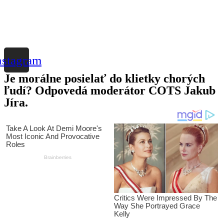
nstagram
Je morálne posielať do klietky chorých
ľudí? Odpovedá moderátor COTS Jakub
Jíra.