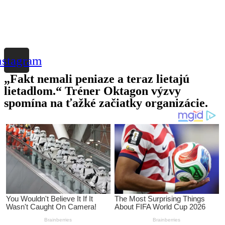
nstagram
„Fakt nemali peniaze a teraz lietajú
lietadlom.“ Tréner Oktagon výzvy
spomína na ťažké začiatky organizácie.