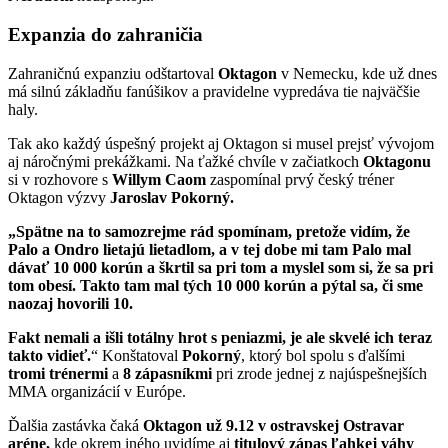
Expanzia do zahraničia
Zahraničnú expanziu odštartoval
Oktagon
v Nemecku, kde už dnes
má silnú základňu fanúšikov a pravidelne vypredáva tie najväčšie
haly.
Tak ako každý úspešný projekt aj Oktagon si musel prejsť vývojom
aj náročnými prekážkami. Na ťažké chvíle v začiatkoch
Oktagonu
si v rozhovore s
Willym Caom
zaspomínal prvý český tréner
Oktagon výzvy
Jaroslav Pokorný.
„Spätne na to samozrejme rád spomínam, pretože vidím, že
Palo a Ondro lietajú lietadlom, a v tej dobe mi tam Palo mal
dávať 10 000 korún a škrtil sa pri tom a myslel som si, že sa pri
tom obesí. Takto tam mal tých 10 000 korún a pýtal sa, či sme
naozaj hovorili 10.
Fakt nemali a išli totálny hrot s peniazmi, je ale skvelé ich teraz
takto vidieť.
“ Konštatoval
Pokorný
, ktorý bol spolu s ďalšími
tromi trénermi
a
8
zápasníkmi
pri zrode jednej z najúspešnejších
MMA organizácií v Európe.
Ďalšia zastávka čaká
Oktagon už 9.12 v
ostravskej Ostravar
aréne,
kde okrem iného uvidíme aj
titulový zápas ľahkej váhy