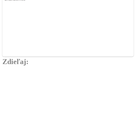
Zdieľaj:
Najlepšie MMA Memes