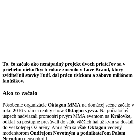
To, čo začalo ako nenápadný projekt dvoch priateľov sa v
priebehu niekoľkých rokov zmenilo v Love Brand, ktorý
zviditeľnil stovky ľudí, dal prácu tisíckam a zábavu miliónom
fanúšikov.
Ako to začalo
Pôsobenie organizácie
Oktagon MMA
na domácej scéne začalo v
roku
2016
v rámci reality show
Oktagon výzva.
Na počiatočný
úspech nadviazali promotéri prvým MMA eventom na
Královke,
odkiaľ sa postupne presúvali do stále väčších hál až kým sa dostali
do veľkolepej O2 arény. Ani s tým sa však
Oktagon
vedený
moderátorom
Ondřejom Novotným a podnikateľom Palom
Nerudom
neuspokojil.