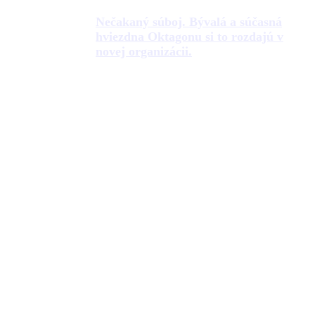
Nečakaný súboj. Bývalá a súčasná
hviezdna Oktagonu si to rozdajú v
novej organizácii.
Prvá európska liga wrestlingu prichádza
Dajú si to znovu? Nový šampión
Muradov reaguje na možnú odvetu s
Fleurym.
Makmud Muradov(36) zvíťazil na Oktagone
Prev
Predošlé
„Cirkus“ na turnaji IAM fighter s českou legendou v
hlavnej úlohe
Ďaľšie
Ona sa dostala do play off PFL. On zápasí so špičkou v
Rusku. Na scéne ich však takmer nikto nepozná.
Ďalšie