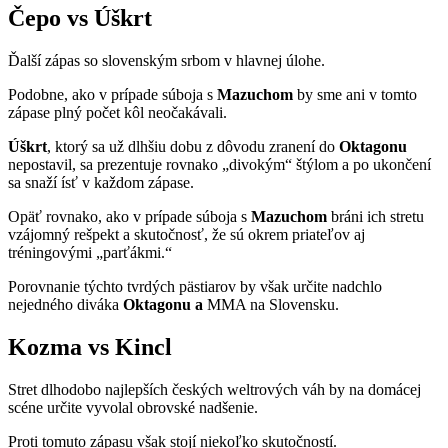
Čepo vs Úškrt
Ďalší zápas so slovenským srbom v hlavnej úlohe.
Podobne, ako v prípade súboja s
Mazuchom
by sme ani v tomto
zápase plný počet kôl neočakávali.
Úškrt
, ktorý sa už dlhšiu dobu z dôvodu zranení do
Oktagonu
nepostavil, sa prezentuje rovnako „divokým“ štýlom a po ukončení
sa snaží ísť v každom zápase.
Opäť rovnako, ako v prípade súboja s
Mazuchom
bráni ich stretu
vzájomný rešpekt a skutočnosť, že sú okrem priateľov aj
tréningovými „parťákmi.“
Porovnanie týchto tvrdých pästiarov by však určite nadchlo
nejedného diváka
Oktagonu a
MMA na Slovensku.
Kozma vs Kincl
Stret dlhodobo najlepších českých weltrových váh by na domácej
scéne určite vyvolal obrovské nadšenie.
Proti tomuto zápasu však stojí niekoľko skutočností.