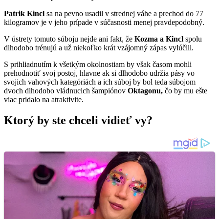
Patrik Kincl
sa na pevno usadil v strednej váhe a prechod do 77
kilogramov je v jeho prípade v súčasnosti menej pravdepodobný.
V ústrety tomuto súboju nejde ani fakt, že
Kozma a Kincl
spolu
dlhodobo trénujú a už niekoľko krát vzájomný zápas vylúčili.
S prihliadnutím k všetkým okolnostiam by však časom mohli
prehodnotiť svoj postoj, hlavne ak si dlhodobo udržia pásy vo
svojich vahových kategóriách a ich súboj by bol teda súbojom
dvoch dlhodobo vládnucich šampiónov
Oktagonu,
čo by mu ešte
viac pridalo na atraktivite.
Ktorý by ste chceli vidieť vy?