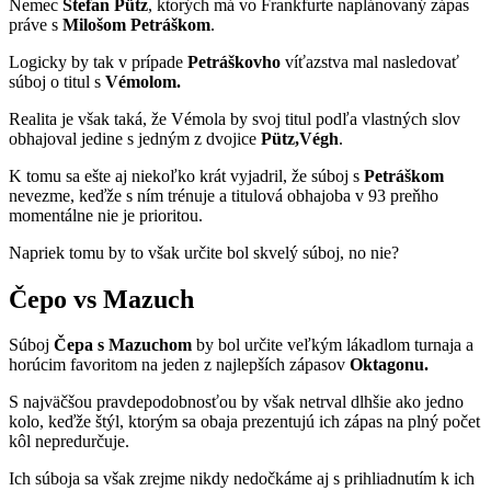
Nemec
Štefan Pütz
, ktorých má vo Frankfurte naplánovaný zápas
práve s
Milošom Petráškom
.
Logicky by tak v prípade
Petráškovho
víťazstva mal nasledovať
súboj o titul s
Vémolom.
Realita je však taká, že Vémola by svoj titul podľa vlastných slov
obhajoval jedine s jedným z dvojice
Pütz,Végh
.
K tomu sa ešte aj niekoľko krát vyjadril, že súboj s
Petráškom
nevezme, keďže s ním trénuje a titulová obhajoba v 93 preňho
momentálne nie je prioritou.
Napriek tomu by to však určite bol skvelý súboj, no nie?
Čepo vs Mazuch
Súboj
Čepa s Mazuchom
by bol určite veľkým lákadlom turnaja a
horúcim favoritom na jeden z najlepších zápasov
Oktagonu.
S najväčšou pravdepodobnosťou by však netrval dlhšie ako jedno
kolo, keďže štýl, ktorým sa obaja prezentujú ich zápas na plný počet
kôl nepredurčuje.
Ich súboja sa však zrejme nikdy nedočkáme aj s prihliadnutím k ich