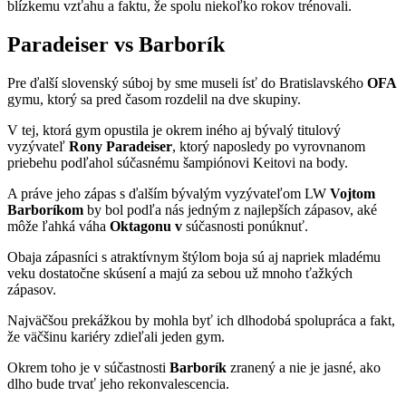
blízkemu vzťahu a faktu, že spolu niekoľko rokov trénovali.
Paradeiser vs Barborík
Pre ďalší slovenský súboj by sme museli ísť do Bratislavského
OFA
gymu, ktorý sa pred časom rozdelil na dve skupiny.
V tej, ktorá gym opustila je okrem iného aj bývalý titulový
vyzývateľ
Rony Paradeiser
, ktorý naposledy po vyrovnanom
priebehu podľahol súčasnému šampiónovi Keitovi na body.
A práve jeho zápas s ďalším bývalým vyzývateľom LW
Vojtom
Barboríkom
by bol podľa nás jedným z najlepších zápasov, aké
môže ľahká váha
Oktagonu v
súčasnosti ponúknuť.
Obaja zápasníci s atraktívnym štýlom boja sú aj napriek mladému
veku dostatočne skúsení a majú za sebou už mnoho ťažkých
zápasov.
Najväčšou prekážkou by mohla byť ich dlhodobá spolupráca a fakt,
že väčšinu kariéry zdieľali jeden gym.
Okrem toho je v súčastnosti
Barborík
zranený a nie je jasné, ako
dlho bude trvať jeho rekonvalescencia.