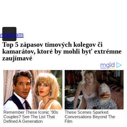
nstagram
Top 5 zápasov tímových kolegov či
kamarátov, ktoré by mohli byť extrémne
zaujímavé