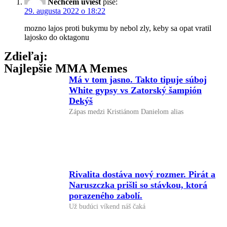
Nechcem uviest
píše:
29. augusta 2022 o 18:22
mozno lajos proti bukymu by nebol zly, keby sa opat vratil
lajosko do oktagonu
Zdieľaj:
Najlepšie MMA Memes
Má v tom jasno. Takto tipuje súboj
White gypsy vs Zatorský šampión
Dekýš
Zápas medzi Kristiánom Danielom alias
Rivalita dostáva nový rozmer. Pirát a
Naruszczka prišli so stávkou, ktorá
porazeného zabolí.
Už budúci víkend náš čaká