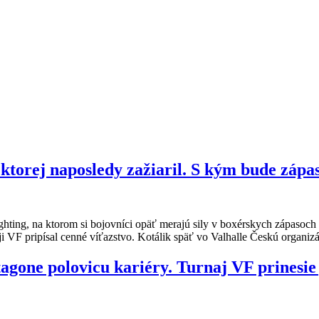
 ktorej naposledy zažiaril. S kým bude zápas
fighting, na ktorom si bojovníci opäť merajú sily v boxérskych zápasoc
aji VF pripísal cenné víťazstvo. Kotálik späť vo Valhalle Českú organiz
ktagone polovicu kariéry. Turnaj VF prinesi