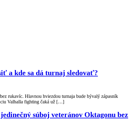
iť a kde sa dá turnaj sledovať?
h bez rukavíc. Hlavnou hviezdou turnaja bude bývalý zápasník
áciu Valhalla fighting čaká už […]
e jedinečný súboj veteránov Oktagonu bez