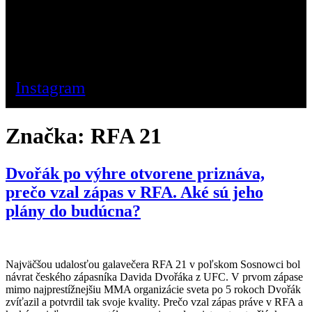
Instagram
Značka:
RFA 21
Dvořák po výhre otvorene priznáva,
prečo vzal zápas v RFA. Aké sú jeho
plány do budúcna?
Najväčšou udalosťou galavečera RFA 21 v poľskom Sosnowci bol
návrat českého zápasníka Davida Dvořáka z UFC. V prvom zápase
mimo najprestížnejšiu MMA organizácie sveta po 5 rokoch Dvořák
zvíťazil a potvrdil tak svoje kvality. Prečo vzal zápas práve v RFA a