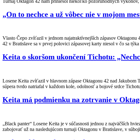
Turnaj Oktagon 42 nám priniesol niekoľko pozoruhodných výkonov, 
„On to nechce a už vôbec nie v mojom mes
Vlasto Čepo zvíťazil v jednom najatraktívnejších zápasov Oktagonu 
42 v Bratislave sa v prvej polovici zápasovej karty niesol v čo sa tý
Keita o skoršom ukončení Tichotu: „Nechc
Losene Keita zvíťazil v hlavnom zápase Oktagonu 42 nad Jakubom T
súpera tvrdo natriafal v každom kole, odolnosť a bojové srdce Ticho
Keita má podmienku na zotrvanie v Oktag
„Black panter“ Losene Keita je v súčasnosti jednou z najväčších hv
zabojovať už na nasledujúcom turnaji Oktagonu v Bratislave, v súboj