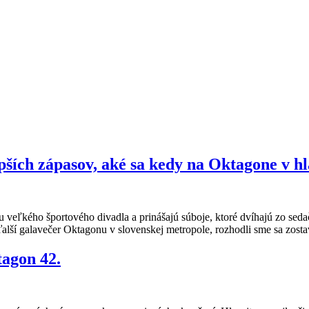
jlepších zápasov, aké sa kedy na Oktagone v 
eľkého športového divadla a prinášajú súboje, ktoré dvíhajú zo sedači
lší galavečer Oktagonu v slovenskej metropole, rozhodli sme sa zostav
tagon 42.