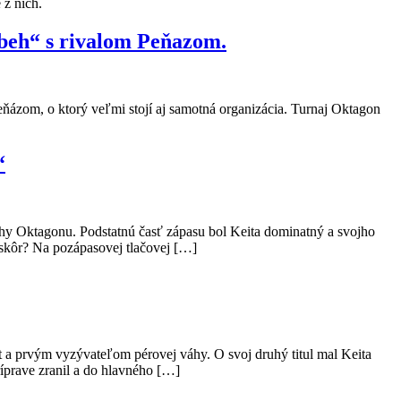
z nich.
íbeh“ s rivalom Peňazom.
ňázom, o ktorý veľmi stojí aj samotná organizácia. Turnaj Oktagon
“
y Oktagonu. Podstatnú časť zápasu bol Keita dominatný a svojho
 skôr? Na pozápasovej tlačovej […]
 a prvým vyzývateľom pérovej váhy. O svoj druhý titul mal Keita
íprave zranil a do hlavného […]