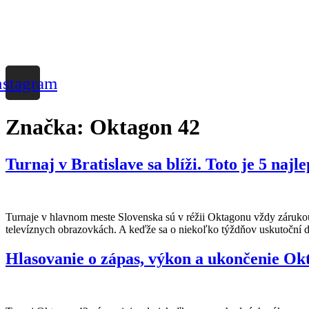
nstagram
Značka:
Oktagon 42
Turnaj v Bratislave sa blíži. Toto je 5 na
Turnaje v hlavnom meste Slovenska sú v réžii Oktagonu vždy zárukou v
televíznych obrazovkách. A keďže sa o niekoľko týždňov uskutoční ďa
Hlasovanie o zápas, výkon a ukončenie Ok