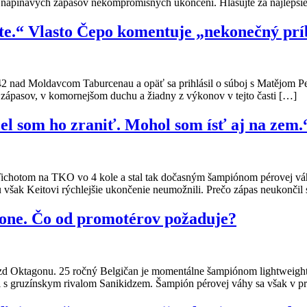
napínavých zápasov nekompromisných ukončení. Hlasujte za najlepšie 
te.“ Vlasto Čepo komentuje „nekonečný pr
42 nad Moldavcom Taburcenau a opäť sa prihlásil o súboj s Matějom Pe
ka zápasov, v komornejšom duchu a žiadny z výkonov v tejto časti […]
el som ho zraniť. Mohol som ísť aj na zem.
ichotom na TKO vo 4 kole a stal tak dočasným šampiónom pérovej váh
tu však Keitovi rýchlejšie ukončenie neumožnili. Prečo zápas neukončil
one. Čo od promotérov požaduje?
iezd Oktagonu. 25 ročný Belgičan je momentálne šampiónom lightweight
i s gruzínskym rivalom Sanikidzem. Šampión pérovej váhy sa však v pr