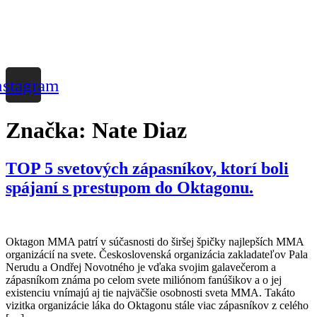
nstagram
Značka:
Nate Diaz
TOP 5 svetových zápasníkov, ktorí boli
spájaní s prestupom do Oktagonu.
Oktagon MMA patrí v súčasnosti do širšej špičky najlepších MMA
organizácií na svete. Československá organizácia zakladateľov Pala
Nerudu a Ondřej Novotného je vďaka svojim galavečerom a
zápasníkom známa po celom svete miliónom fanúšikov a o jej
existenciu vnímajú aj tie najväčšie osobnosti sveta MMA. Takáto
vizitka organizácie láka do Oktagonu stále viac zápasníkov z celého