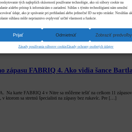
poskytovanie tých najlepších skúseností používame technológie, ako sú súbory cookie na
adanie a/alebo prístup k informáciám o zariadení. Súhlas s týmito technológiami nám umožní
covávať údaje, ako je správanie pri prehliadaní alebo jedinečné ID na tejto stránke. Nesúhlas a
olanie súhlasu môže nepriaznivo ovplyvniť určité vlastnosti a funkcie.
Prijať
Odmietnúť
Zobraziť predvoľby
Zásady používania súborov cookie
Zásady ochrany osobných údajov
ého zápasu FABRIQ 4. Ako vidia šance Bartl
A. Na karte FABRIQ 4 v Nitre sa môžeme tešiť na celkom 11 zápasov
v ktorom sa stretnú špecialisti na zápasy bez rukavíc. Pre […]