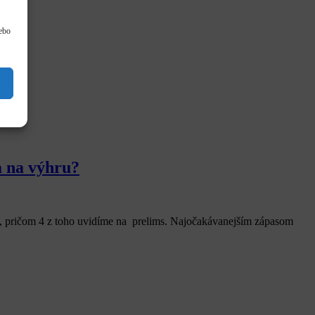
lebo
a na výhru?
, pričom 4 z toho uvidíme na prelims. Najočakávanejším zápasom