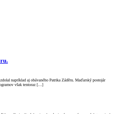
ru.
 zdolal napríklad aj obávaného Patrika Záděru. Maďarský postojár
logramov však tentoraz […]