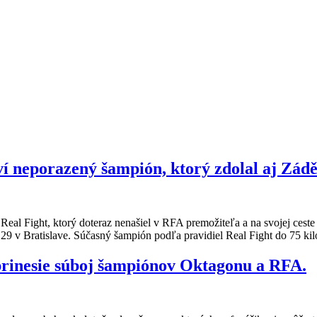
ví neporazený šampión, ktorý zdolal aj Zádě
Real Fight, ktorý doteraz nenašiel v RFA premožiteľa a na svojej ceste
 v Bratislave. Súčasný šampión podľa pravidiel Real Fight do 75 ki
 prinesie súboj šampiónov Oktagonu a RFA.