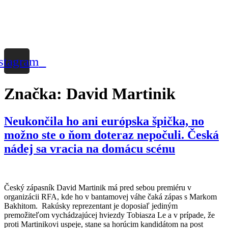
stagram
Značka:
David Martinik
Neukončila ho ani európska špička, no
možno ste o ňom doteraz nepočuli. Česká
nádej sa vracia na domácu scénu
Český zápasník David Martinik má pred sebou premiéru v
organizácii RFA, kde ho v bantamovej váhe čaká zápas s Markom
Bakhitom. Rakúsky reprezentant je doposiaľ jediným
premožiteľom vychádzajúcej hviezdy Tobiasza Le a v prípade, že
proti Martinikovi uspeje, stane sa horúcim kandidátom na post