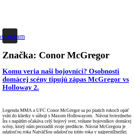
nstagram
Značka:
Conor McGregor
Komu veria naši bojovníci? Osobnosti
domácej scény tipujú zápas McGregor vs
Holloway 2.
Legenda MMA a UFC Conor McGregor sa po piatich rokoch opäť
vráti do klietky v súboji s Maxom Hollowayom. Návrat hviezdneho
Íra s napätím očakáva celý bojový svet, vrátane bojovníkov domácej
scény, ktorý nám prezradili svoje predikcie. Návrat McGregora je
udalosťou roka Najväčšou udalosťou tohto roka v najprestížnejšej