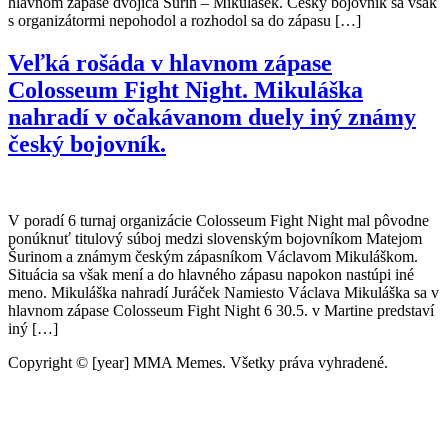
hlavnom zápase dvojica Šurin – Mikulášek. Český bojovník sa však
s organizátormi nepohodol a rozhodol sa do zápasu […]
Veľká rošáda v hlavnom zápase
Colosseum Fight Night. Mikuláška
nahradí v očakávanom duely iný známy
český bojovník.
V poradí 6 turnaj organizácie Colosseum Fight Night mal pôvodne
ponúknuť titulový súboj medzi slovenským bojovníkom Matejom
Šurinom a známym českým zápasníkom Václavom Mikuláškom.
Situácia sa však mení a do hlavného zápasu napokon nastúpi iné
meno. Mikuláška nahradí Juráček Namiesto Václava Mikuláška sa v
hlavnom zápase Colosseum Fight Night 6 30.5. v Martine predstaví
iný […]
Copyright © [year] MMA Memes. Všetky práva vyhradené.