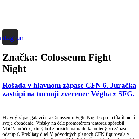
nstagram
Značka:
Colosseum Fight
Night
Rošáda v hlavnom zápase CFN 6. Juráčka
zastúpi na turnaji zverenec Végha z SFG.
Hlavný zápas galavečera Colosseum Fight Night 6 po tretíkrát mení
svoje obsadenie. Vrásky na čele promotérom tentoraz spôsobil
Matúš Juráček, ktorý bol z pozície náhradníka nutený zo zápasu
odstúpiť. Prekliaty duel V pôvodných plánoch CFN figurovala v