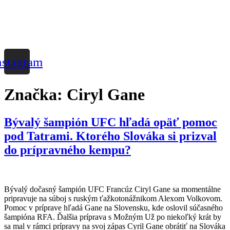
nstagram
Značka:
Ciryl Gane
Bývalý šampión UFC hľadá opäť pomoc
pod Tatrami. Ktorého Slováka si prizval
do prípravného kempu?
Bývalý dočasný šampión UFC Francúz Ciryl Gane sa momentálne
pripravuje na súboj s ruským ťažkotonážnikom Alexom Volkovom.
Pomoc v príprave hľadá Gane na Slovensku, kde oslovil súčasného
šampióna RFA. Ďalšia príprava s Možným Už po niekoľký krát by
sa mal v rámci prípravy na svoj zápas Cyril Gane obrátiť na Slováka