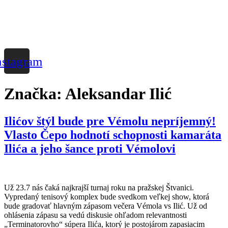
nstagram
Značka:
Aleksandar Ilić
Ilićov štýl bude pre Vémolu nepríjemný!
Vlasto Čepo hodnotí schopnosti kamaráta
Ilića a jeho šance proti Vémolovi
Už 23.7 nás čaká najkrajší turnaj roku na pražskej Štvanici.
Vypredaný tenisový komplex bude svedkom veľkej show, ktorá
bude gradovať hlavným zápasom večera Vémola vs Ilić. Už od
ohlásenia zápasu sa vedú diskusie ohľadom relevantnosti
„Terminatorovho“ súpera Ilića, ktorý je postojárom zapasiacim