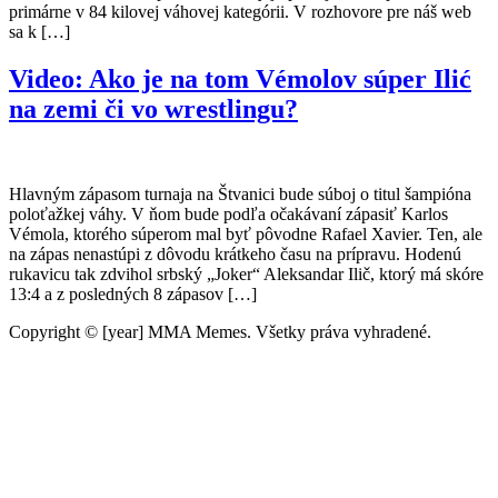
primárne v 84 kilovej váhovej kategórii. V rozhovore pre náš web
sa k […]
Video: Ako je na tom Vémolov súper Ilić
na zemi či vo wrestlingu?
Hlavným zápasom turnaja na Štvanici bude súboj o titul šampióna
poloťažkej váhy. V ňom bude podľa očakávaní zápasiť Karlos
Vémola, ktorého súperom mal byť pôvodne Rafael Xavier. Ten, ale
na zápas nenastúpi z dôvodu krátkeho času na prípravu. Hodenú
rukavicu tak zdvihol srbský „Joker“ Aleksandar Ilič, ktorý má skóre
13:4 a z posledných 8 zápasov […]
Copyright © [year] MMA Memes. Všetky práva vyhradené.