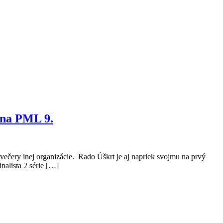
 na PML 9.
ečery inej organizácie. Rado Úškrt je aj napriek svojmu na prvý
nalista 2 série […]