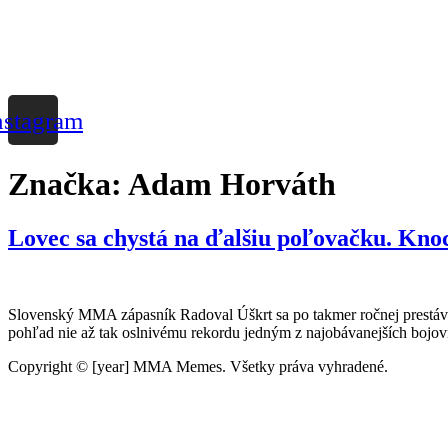
nstagram
Značka:
Adam Horváth
Lovec sa chystá na ďalšiu poľovačku. Kno
Slovenský MMA zápasník Radoval Úškrt sa po takmer ročnej prestávke
pohľad nie až tak oslnivému rekordu jedným z najobávanejších bojovní
Copyright © [year] MMA Memes. Všetky práva vyhradené.