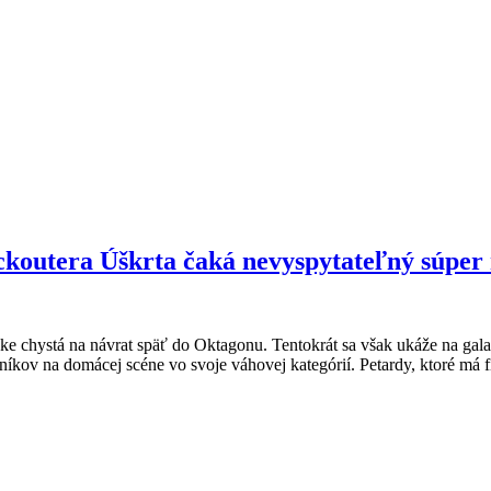
ckoutera Úškrta čaká nevyspytateľný súper
 chystá na návrat späť do Oktagonu. Tentokrát sa však ukáže na galav
kov na domácej scéne vo svoje váhovej kategórií. Petardy, ktoré má fi