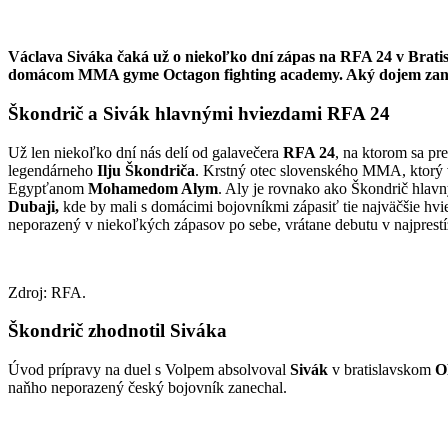
Václava Siváka čaká už o niekoľko dní zápas na RFA 24 v Bratis
domácom MMA gyme Octagon fighting academy. Aký dojem zanec
Škondrič a Sivák hlavnými hviezdami RFA 24
Už len niekoľko dní nás delí od galavečera
RFA 24
, na ktorom sa pr
legendárneho
Ilju Škondriča
. Krstný otec slovenského MMA, ktorý v
Egypťanom
Mohamedom Alym
. Aly je rovnako ako Škondrič hlav
Dubaji,
kde by mali s domácimi bojovníkmi zápasiť tie najväčšie hvi
neporazený v niekoľkých zápasov po sebe, vrátane debutu v najprestí
Zdroj: RFA.
Škondrič zhodnotil Siváka
Úvod prípravy na duel s Volpem absolvoval
Sivák
v bratislavskom
O
naňho neporazený český bojovník zanechal.