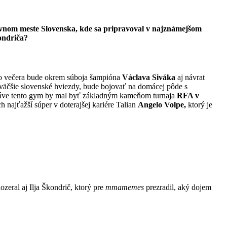
lavnom meste Slovenska, kde sa pripravoval v najznámejšom
ondriča?
ého večera bude okrem súboja šampióna
Václava Siváka
aj návrat
väčšie slovenské hviezdy, bude bojovať na domácej pôde s
ráve tento gym by mal byť základným kameňom turnaja
RFA v
najťažší súper v doterajšej kariére Talian
Angelo Volpe,
ktorý je
zeral aj Ilja Škondrič, ktorý pre
mmamemes
prezradil, aký dojem