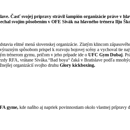
lave. Časť svojej prípravy strávil šampión organizácie práve v h
hal svojím pôsobením v OFE Sivák na hlavného trénera Ilju Šk
edstavia elitné mená slovenskej organizácie. Zlatým klincom zápasov
ýrazným spôsobom prispel k rozvoju bojovej scény a vychoval tie naj
ným trénerom gymu, pričom v jeho prípade ide o
UFC Gym Dubaj
. P
ezdy RFA, vrátane Siváka.“Bad boya“ čaká v Bratislave podľa mnohých 
žnejšej organizácií svojho druhu
Glory kickboxing.
FA gyme,
kde naňho aj napriek povinnostiam okolo vlastnej prípravy do