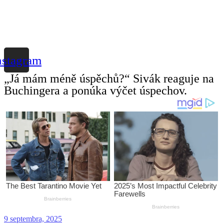
nstagram
„Já mám méně úspěchů?“ Sivák reaguje na
Buchingera a ponúka výčet úspechov.
9 septembra, 2025