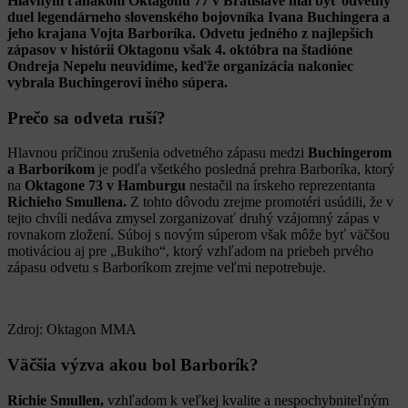
Hlavným ťahákom Oktagonu 77 v Bratislave mal byť odvetný
duel legendárneho slovenského bojovníka Ivana Buchingera a
jeho krajana Vojta Barboríka. Odvetu jedného z najlepších
zápasov v histórii Oktagonu však 4. októbra na štadióne
Ondreja Nepelu neuvidíme, keďže organizácia nakoniec
vybrala Buchingerovi iného súpera.
Prečo sa odveta ruší?
Hlavnou príčinou zrušenia odvetného zápasu medzi
Buchingerom
a Barboríkom
je podľa všetkého posledná prehra Barboríka, ktorý
na
Oktagone 73 v Hamburgu
nestačil na írskeho reprezentanta
Richieho Smullena.
Z tohto dôvodu zrejme promotéri usúdili, že v
tejto chvíli nedáva zmysel zorganizovať druhý vzájomný zápas v
rovnakom zložení. Súboj s novým súperom však môže byť väčšou
motiváciou aj pre „Bukiho“, ktorý vzhľadom na priebeh prvého
zápasu odvetu s Barboríkom zrejme veľmi nepotrebuje.
Zdroj: Oktagon MMA
Väčšia výzva akou bol Barborík?
Richie Smullen,
vzhľadom k veľkej kvalite a nespochybniteľným