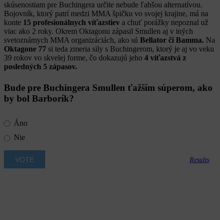
skúsenostiam pre Buchingera určite nebude ľahšou alternatívou.
Bojovník, ktorý patrí medzi MMA špičku vo svojej krajine, má na
konte
15 profesionálnych víťazstiev
a chuť porážky nepoznal už
viac ako 2 roky. Okrem Oktagonu zápasil Smullen aj v iných
svetoznámych MMA organizáciách, ako sú
Bellator či Bamma.
Na
Oktagone 77
si teda zmeria sily s Buchingerom, ktorý je aj vo veku
39 rokov vo skvelej forme, čo dokazujú jeho
4 víťazstvá z
posledných 5 zápasov.
Bude pre Buchingera Smullen ťažším súperom, ako
by bol Barborík?
Áno
Nie
Results