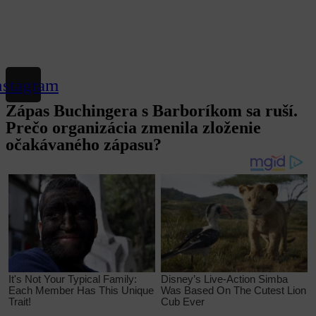
nstagram
Zápas Buchingera s Barboríkom sa ruší.
Prečo organizácia zmenila zloženie
očakávaného zápasu?