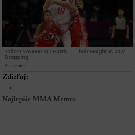
Zdieľaj:
Najlepšie MMA Memes
Má v tom jasno. Takto tipuje súboj White gypsy vs
Zatorský šampión Dekýš
Zápas medzi Kristiánom Danielom alias