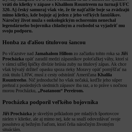
vráti do klietky v zápase s Khalilom Rountreem na turnaji UFC
320. Aj český samuraj však vie, že tie najťažšie boje sa zvádzajú
mimo klietky, kde bojuje aj jeden z jeho veľkých fanúšikov.
Náročný život muža s onkologickým ochorením nenechal
legendárneho bojovníka chladným a rozhodol sa vyjadriť mu
svoju podporu.
Honba za ďalšou titulovou šancou
Po víťazstve nad
Jamahalom Hillom
zo začiatku tohto roka sa
Jiří
Procházka
opäť zaradil medzi zápasníkov poloťažkej váhy, ktorí si
v rámci užšej špičky divízie brúsia zuby na titulový zápas. Ak chce
však bývalý držiteľ opasku spoza rieky Moravy opäť pomýšľať na
zisk titulu LHW, musí z cesty odstrániť Američana
Khalila
Rountreeho
. Nič jednoduché ho však nečaká, keďže jeho súper
prehral z posledných siedmich zápasov iba raz, a to práve s nočnou
morou Procházku,
„Poatanom“ Pereirom.
Procházka podporil veľkého bojovníka
Jiří Procházka
je skvelým príkladom pre mladých športovcov
nielen v klietke, ale aj mimo nej, kde sa snaží odovzdávať svoje
posolstvo aj bežným ľuďom, ktorí čelia náročným životným
situáciám.