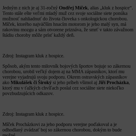
Jedným z nich je aj 31-ročný
Ondřej Míček
, alias „kluk z hospice“.
Tento stále ešte veľmi mladý muž cez svoje sociálne siete ponúka
možnosť nahliadnuť do života človeka s onkologickou chorobou.
Míček, ktorého najväčším hnacím motorom je jeho malý syn, má
rakovinu mozgu a sám otvorene priznáva, že smrť v takto závažnom
štádiu choroby môže prísť každý deň.
Zdroj: Instagram kluk z hospice.
Spôsob, akým tento milovník bojových športov bojuje so zákernou
chorobou, urobil veľký dojem aj na MMA zápasníkov, ktorí mu
verejne vyjadrujú svoju podporu. Okrem ostravských zápasníkov
ako
Mikulášek či Široký
si jeho príbeh všimol aj
Jiří Procházka
,
ktorý mu v ťažkých chvíľach poslal cez sociálne siete niekoľko
povzbudzujúcich odkazov.
Zdroj: Instagram kluk z hospice.
Míček Procházkovi za jeho podporu verejne poďakoval a je
odhodlaný zvádzať boj so zákernou chorobou, dokým to bude
možné.