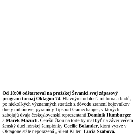
Od 18:00 odštartoval na pražskej Štvanici svoj zápasový
program turnaj Oktagon 74
. Hlavnými udalosťami turnaja budú,
po niekoľkých významných stratách z dôvodu zranení bojovníkov
duely miliónovej pyramídy Tipsport Gamechanger, v ktorých
zabojujú dvaja československí reprezentanti
Dominik Humburger
a
Marek Mazuch
. Čerešničkou na torte by mal byť na záver večera
ženský duel nórskej šampiónky
Cecilie Bolander
, ktorú vyzve v
Oktagone stále neporazená „Silent Killer“
Lucia Szabová.