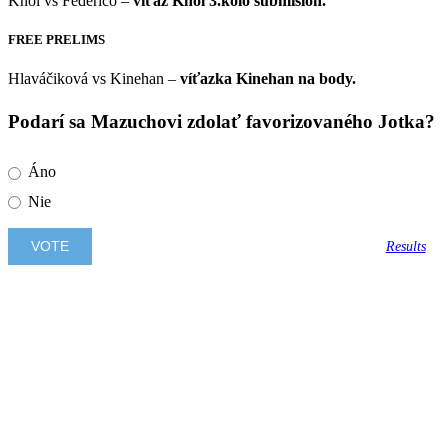
Khol vs Federico –
víťaz Khol 3.kolo submision.
FREE PRELIMS
Hlaváčiková vs Kinehan –
víťazka Kinehan na body.
Podarí sa Mazuchovi zdolať favorizovaného Jotka?
Áno
Nie
Results