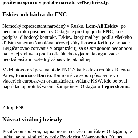
pozitívnu správu v podobe návratu veľkej hviezdy.
Eskiev odchádza do FNC
Nemecký reprezentant narodený v Rusku,
Lom-Ali Eskiev
, po
necelom roku pôsobenia v Oktagone prestupuje do
FNC
, kde
podpísal dlhodobý kontrakt. Eskiev, ktorý mal byť podľa všetkého
ďalším súperom šampióna pérovej váhy
Losena Keitu
(v prípade
Belgičanovho zotrvania v organizácii), sa s Oktagonom nedohodol
na novej zmluve a podľa oficiálneho vyjadrenia organizácie
neodzápasí ani posledný zápas v tej aktuálnej.
V debutovom zápase na pôde FNC čaká Eskieva rodák z Buenos
Aires,
Francisco Barrio
. Barrio má za sebou pôsobenie vo
viacerých európskych organizáciách, vrátane KSW, kde bojoval
napríklad aj proti bývalému šampiónovi Oktagonu
Legierskemu.
Zdroj: FNC.
Návrat virálnej hviezdy
Pozitívnou správou, najmä pre nemeckých fanúšikov Oktagonu, je
určite návrat virálnej hviezdy
Frederica Vösgroneho.
Nemec,