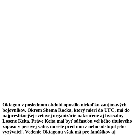
Oktagon v poslednom období opustilo niekoľko zaujímavých
bojovníkov. Okrem Shema Rocka, ktorý mieri do UFC, má do
najprestížnejšej svetovej organizácie nakročené aj hviezdny
Losene Keita. Práve Keita mal byť súčasťou veľkého titulového
zápasu v pérovej váhe, no ešte pred ním z neho odstúpil jeho
vyzývateľ. Vedenie Oktagonu však má pre fanúšikov aj