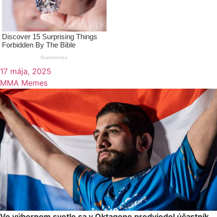
17 mája, 2025
MMA Memes
Vo výbornom svetle sa v Oktagone predviedol účastník