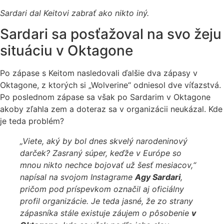
Sardari dal Keitovi zabrať ako nikto iný.
Sardari sa posťažoval na svo žeju
situáciu v Oktagone
Po zápase s Keitom nasledovali ďalšie dva zápasy v
Oktagone, z ktorých si „Wolverine“ odniesol dve víťazstvá.
Po poslednom zápase sa však po Sardarim v Oktagone
akoby zľahla zem a doteraz sa v organizácii neukázal. Kde
je teda problém?
„Viete, aký by bol dnes skvelý narodeninový
darček? Zasraný súper, keďže v Európe so
mnou nikto nechce bojovať už šesť mesiacov,“
napísal na svojom Instagrame
Agy Sardari
,
pričom pod príspevkom označil aj oficiálny
profil organizácie. Je teda jasné, že zo strany
zápasníka stále existuje záujem o pôsobenie
v