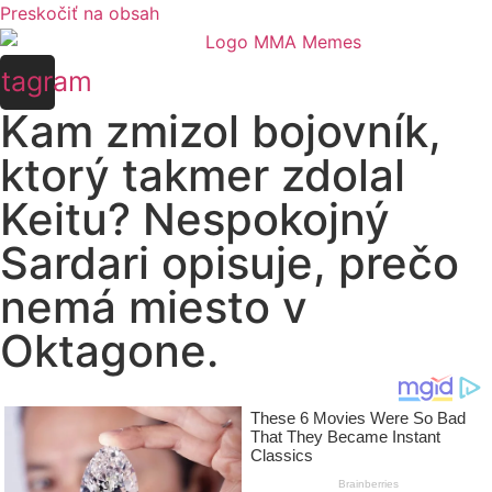
Preskočiť na obsah
stagram
Kam zmizol bojovník,
ktorý takmer zdolal
Keitu? Nespokojný
Sardari opisuje, prečo
nemá miesto v
Oktagone.