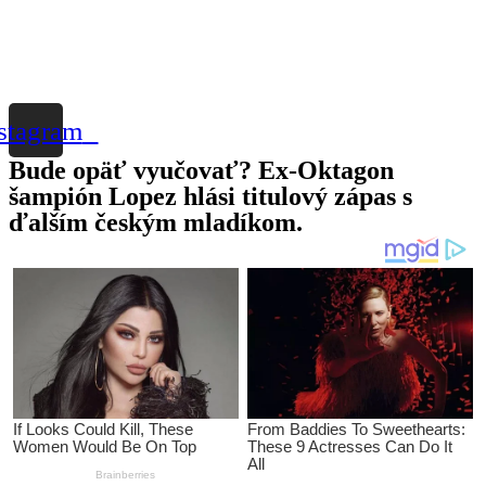
stagram
Bude opäť vyučovať? Ex-Oktagon
šampión Lopez hlási titulový zápas s
ďalším českým mladíkom.