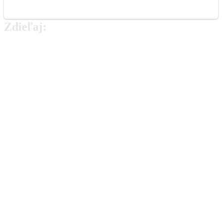
Zdieľaj:
Najlepšie MMA Memes
Nečakaný súboj. Bývalá a súčasná hviezdna
Oktagonu si to rozdajú v novej organizácii.