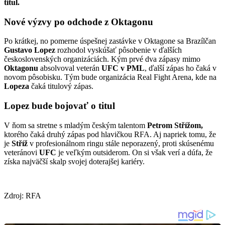
titul.
Nové výzvy po odchode z Oktagonu
Po krátkej, no pomerne úspešnej zastávke v Oktagone sa Brazílčan
Gustavo Lopez
rozhodol vyskúšať pôsobenie v ďalších
československých organizáciách. Kým prvé dva zápasy mimo
Oktagonu
absolvoval veterán
UFC v PML
, ďalší zápas ho čaká v
novom pôsobisku. Tým bude organizácia Real Fight Arena, kde na
Lopeza
čaká titulový zápas.
Lopez bude bojovať o titul
V ňom sa stretne s mladým českým talentom
Petrom Střížom,
ktorého čaká druhý zápas pod hlavičkou RFA. Aj napriek tomu, že
je
Stříž
v profesionálnom ringu stále neporazený, proti skúsenému
veteránovi
UFC
je veľkým outsiderom. On si však verí a dúfa, že
získa najväčší skalp svojej doterajšej kariéry.
Zdroj: RFA