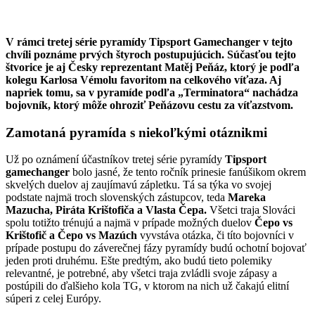
V rámci tretej série pyramídy Tipsport Gamechanger v tejto
chvíli poznáme prvých štyroch postupujúcich. Súčasťou tejto
štvorice je aj Česky reprezentant Matěj Peňáz, ktorý je podľa
kolegu Karlosa Vémolu favoritom na celkového víťaza. Aj
napriek tomu, sa v pyramíde podľa „Terminatora“ nachádza
bojovník, ktorý môže ohroziť Peňázovu cestu za víťazstvom.
Zamotaná pyramída s niekoľkými otáznikmi
Už po oznámení účastníkov tretej série pyramídy
Tipsport
gamechanger
bolo jasné, že tento ročník prinesie fanúšikom okrem
skvelých duelov aj zaujímavú zápletku. Tá sa týka vo svojej
podstate najmä troch slovenských zástupcov, teda
Mareka
Mazucha, Piráta Krištofiča a Vlasta Čepa.
Všetci traja Slováci
spolu totižto trénujú a najmä v prípade možných duelov
Čepo vs
Krištofič a Čepo vs Mazúch
vyvstáva otázka, či títo bojovníci v
prípade postupu do záverečnej fázy pyramídy budú ochotní bojovať
jeden proti druhému. Ešte predtým, ako budú tieto polemiky
relevantné, je potrebné, aby všetci traja zvládli svoje zápasy a
postúpili do ďalšieho kola TG, v ktorom na nich už čakajú elitní
súperi z celej Európy.