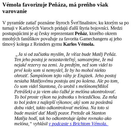
Vémola favorizuje Peňáza, má preňho však
varovanie
V pyramíde zatiaľ poznáme štyroch Švrťfinalistov, ku ktorým sa po
turnaji v Karlových Varoch pridajú ďalší štyria bojovníci. Medzi
postupujúcimi je aj česky reprezentant
Peňáz
, ktorého okrem
mnohých fanúšikov považuje za favorita Gamechangeru aj jeho
tímový kolega z Reinders gymu
Karlos Vémola.
„Ja si od začiatku myslím, že víťaz bude Matěj Peňáz.
Ten jeho postoj je nezastaviteľný, samozrejme, že má
nejaké rezervy na zemi. Ja predtým, než som videl to
prvé kolo som si nemyslel, že by ho mohol niekto
ohroziť. Šampiónom tejto váhy je Engizek. Jeho postoj
nesiaha Matějovému postoju ani po kolena. Ale po tom,
čo som videl Stantona, čo urobil s melónom(Miloš
Petrášek) a ja viem ako ťažké je melóna ukontrolovať.
To bol proste výkon na jednotku s hviezdičkou. Za mňa
to bol jeden z najlepší výkonov, aký som za poslednú
dobu videl, takto odkontrolovať melóna. Na toto si
bude musieť dať Matěj pozor. Pretože ak Stanton
Matěja hodí, tak ho odkontroluje úplne rovnako ako
melóna,“ vyhlásil
v podcaste s Brichtom Vémola.