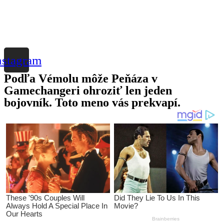
nstagram
Podľa Vémolu môže Peňáza v
Gamechangeri ohroziť len jeden
bojovník. Toto meno vás prekvapí.