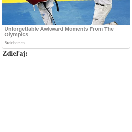
Zdieľaj:
Najlepšie MMA Memes
Rivalita dostáva nový rozmer. Pirát a
Naruszczka prišli so stávkou, ktorá
porazeného zabolí.
Už budúci víkend náš čaká