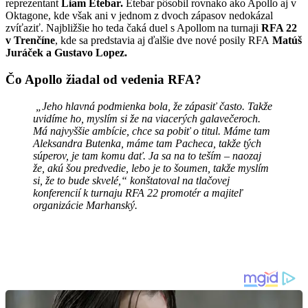
reprezentant
Liam Etebar.
Etebar pôsobil rovnako ako Apollo aj v
Oktagone, kde však ani v jednom z dvoch zápasov nedokázal
zvíťaziť. Najbližšie ho teda čaká duel s Apollom na turnaji
RFA 22
v Trenčíne
, kde sa predstavia aj ďalšie dve nové posily RFA
Matúš
Juráček a Gustavo Lopez.
Čo Apollo žiadal od vedenia RFA?
„Jeho hlavná podmienka bola, že zápasiť často. Takže
uvidíme ho, myslím si že na viacerých galavečeroch.
Má najvyššie ambície, chce sa pobiť o titul. Máme tam
Aleksandra Butenka, máme tam Pacheca, takže tých
súperov, je tam komu dať. Ja sa na to teším – naozaj
že, akú šou predvedie, lebo je to šoumen, takže myslím
si, že to bude skvelé,“ konštatoval na tlačovej
konferencií k turnaju RFA 22 promotér a majiteľ
organizácie Marhanský.