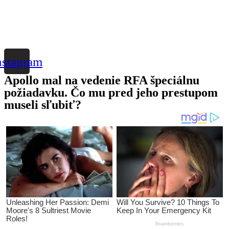
nstagram
Apollo mal na vedenie RFA špeciálnu
požiadavku. Čo mu pred jeho prestupom
museli sľubiť?