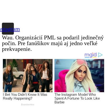
nstagram
Wau. Organizácií PML sa podaril jedinečný
počin. Pre fanúšikov majú aj jedno veľké
prekvapenie.