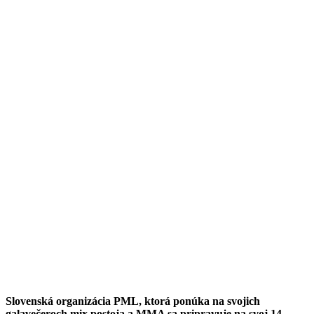
Slovenská organizácia PML, ktorá ponúka na svojich
galavečeroch mix postoja a MMA sa pripravuje na svoj 14