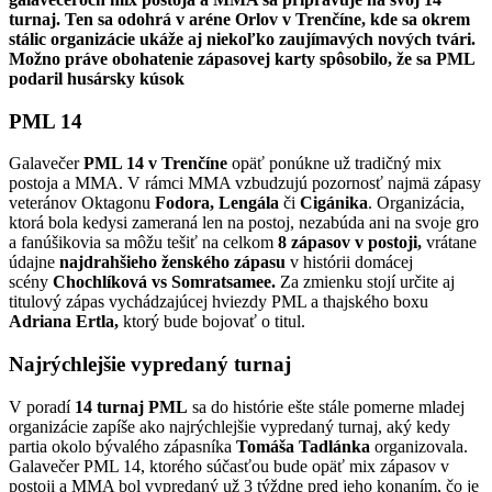
turnaj. Ten sa odohrá v aréne Orlov v Trenčíne, kde sa okrem
stálic organizácie ukáže aj niekoľko zaujímavých nových tvári.
Možno práve obohatenie zápasovej karty spôsobilo, že sa PML
podaril husársky kúsok
PML 14
Galavečer
PML 14
v Trenčíne
opäť ponúkne už tradičný mix
postoja a MMA. V rámci MMA vzbudzujú pozornosť najmä zápasy
veteránov Oktagonu
Fodora, Lengála
či
Cigánika
. Organizácia,
ktorá bola kedysi zameraná len na postoj, nezabúda ani na svoje gro
a fanúšikovia sa môžu tešiť na celkom
8 zápasov v
postoji,
vrátane
údajne
najdrahšieho ženského zápasu
v histórii domácej
scény
Chochlíková vs Somratsamee.
Za zmienku stojí určite aj
titulový zápas vychádzajúcej hviezdy PML a thajského boxu
Adriana Ertla,
ktorý bude bojovať o titul.
Najrýchlejšie vypredaný turnaj
V poradí
14 turnaj PML
sa do histórie ešte stále pomerne mladej
organizácie zapíše ako najrýchlejšie vypredaný turnaj, aký kedy
partia okolo bývalého zápasníka
Tomáša Tadlánka
organizovala.
Galavečer PML 14, ktorého súčasťou bude opäť mix zápasov v
postoji a MMA bol vypredaný už 3 týždne pred jeho konaním, čo je