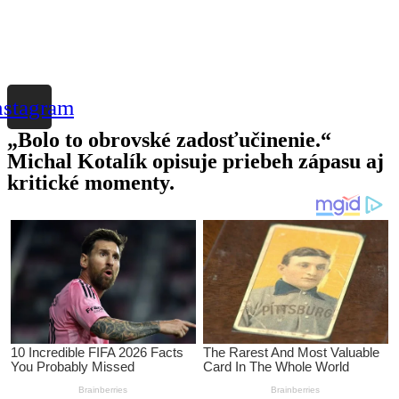
nstagram
„Bolo to obrovské zadosťučinenie.“
Michal Kotalík opisuje priebeh zápasu aj
kritické momenty.