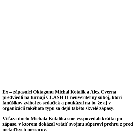
Ex – zápasníci Oktagonu Michal Kotalík a Alex Cverna
predviedli na turnaji CLASH 11 neuveriteľný súboj, ktorí
fanúšikov zvihol zo sedačiek a poukázal na to, že aj v
organizácii takéhoto typu sa dejú takéto skvelé zápasy
.
Víťaza duelu Michala Kotalíka sme vyspovedali krátko po
zápase, v ktorom dokázal vrátiť svojmu súperovi prehru z pred
niekoľkých mesiacov.