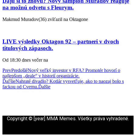
Dajú si to znovu? Nový šampión Muradov reaguje
na možnú odvetu s Fleurym.
Makmud Muradov(36) zvíťazil na Oktagone
LIVE výsledky Oktagon 92 – partneri v dvoch
titulových zápasoch.
Od 18:30 dnes večer na
Prev
Predošlé
Nový veľký investor v RFA? Promotér hovorí o
najlepšom „deale“ v historií organizácie.
Ďaľšie
Nahraté divadlo? Kotlár vysvetľuje, ako to naozaj bolo s
fackou od Cvernu.
Ďalšie
Copyright © [year] MMA Memes. Všetky práva vyhradené.