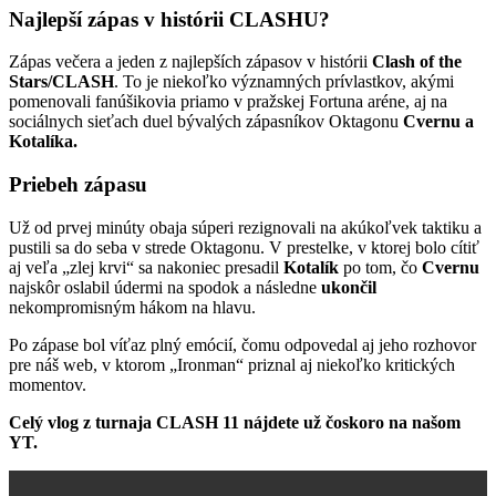
Najlepší zápas v histórii CLASHU?
Zápas večera a jeden z najlepších zápasov v histórii
Clash of the
Stars/CLASH
. To je niekoľko významných prívlastkov, akými
pomenovali fanúšikovia priamo v pražskej Fortuna aréne, aj na
sociálnych sieťach duel bývalých zápasníkov Oktagonu
Cvernu a
Kotalíka.
Priebeh zápasu
Už od prvej minúty obaja súperi rezignovali na akúkoľvek taktiku a
pustili sa do seba v strede Oktagonu. V prestelke, v ktorej bolo cítiť
aj veľa „zlej krvi“ sa nakoniec presadil
Kotalík
po tom, čo
Cvernu
najskôr oslabil údermi na spodok a následne
ukončil
nekompromisným hákom na hlavu.
Po zápase bol víťaz plný emócií, čomu odpovedal aj jeho rozhovor
pre náš web, v ktorom „Ironman“ priznal aj niekoľko kritických
momentov.
Celý vlog z turnaja CLASH 11 nájdete už čoskoro na našom
YT.