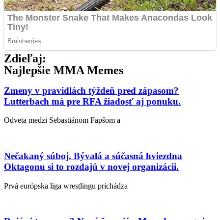
Zdieľaj:
Najlepšie MMA Memes
Zmeny v pravidlách týždeň pred zápasom?
Lutterbach má pre RFA žiadosť aj ponuku.
Odveta medzi Sebastiánom Fapšom a
Nečakaný súboj. Bývalá a súčasná hviezdna
Oktagonu si to rozdajú v novej organizácii.
Prvá európska liga wrestlingu prichádza