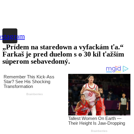
nstagram
„Prídem na staredown a vyfackám ťa.“
Farkaš je pred duelom s o 30 kíl ťažším
súperom sebavedomý.