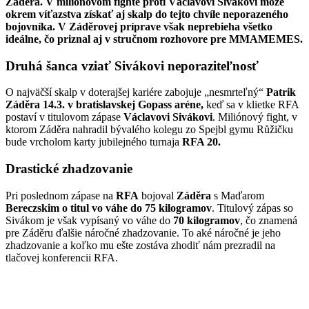
Záděra. V miliónovom fighte proti Václavovi Sivákovi môže
okrem víťazstva získať aj skalp do tejto chvíle neporazeného
bojovníka. V Záděrovej príprave však neprebieha všetko
ideálne, čo priznal aj v stručnom rozhovore pre MMAMEMES.
Druhá šanca vziať Sivákovi neporaziteľnosť
O najväčší skalp v doterajšej kariére zabojuje „nesmrteľný“
Patrik
Záděra 14.3. v
bratislavskej Gopass aréne,
keď sa v klietke RFA
postaví v titulovom zápase
Václavovi
Sivákovi
. Miliónový fight, v
ktorom Záděra nahradil bývalého kolegu zo Spejbl gymu Růžičku
bude vrcholom karty jubilejného turnaja
RFA 20.
Drastické zhadzovanie
Pri poslednom zápase na
RFA
bojoval
Záděra
s Maďarom
Bereczskim
o titul vo váhe do 75
kilogramov
. Titulový zápas so
Sivákom je však vypísaný vo váhe do
70 kilogramov
, čo znamená
pre Záděru ďalšie náročné zhadzovanie. To aké náročné je jeho
zhadzovanie a koľko mu ešte zostáva zhodiť nám prezradil na
tlačovej konferencii RFA.