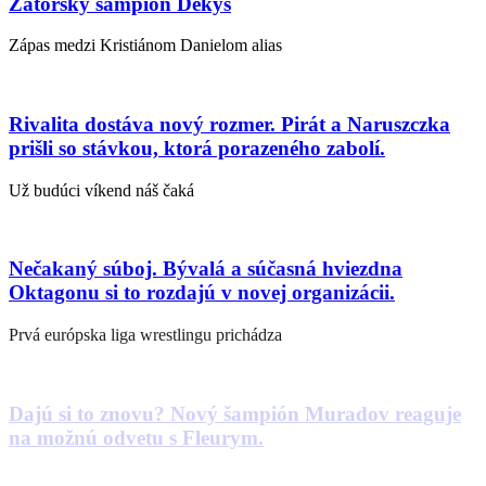
Zatorský šampión Dekýš
Zápas medzi Kristiánom Danielom alias
Rivalita dostáva nový rozmer. Pirát a Naruszczka
prišli so stávkou, ktorá porazeného zabolí.
Už budúci víkend náš čaká
Nečakaný súboj. Bývalá a súčasná hviezdna
Oktagonu si to rozdajú v novej organizácii.
Prvá európska liga wrestlingu prichádza
Dajú si to znovu? Nový šampión Muradov reaguje
na možnú odvetu s Fleurym.
Makmud Muradov(36) zvíťazil na Oktagone