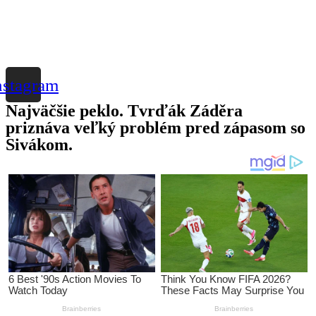
nstagram
Najväčšie peklo. Tvrďák Záděra
priznáva veľký problém pred zápasom so
Sivákom.