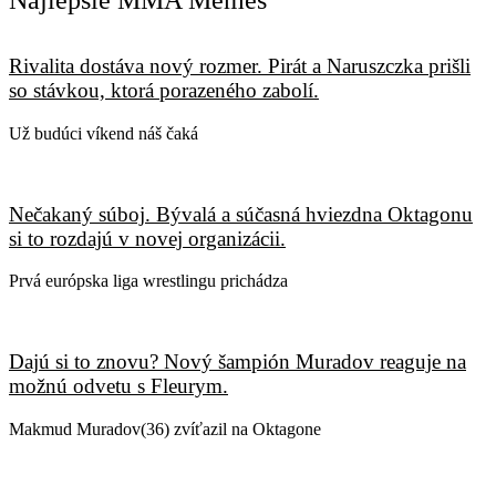
Najlepšie MMA Memes
Rivalita dostáva nový rozmer. Pirát a Naruszczka prišli
so stávkou, ktorá porazeného zabolí.
Už budúci víkend náš čaká
Nečakaný súboj. Bývalá a súčasná hviezdna Oktagonu
si to rozdajú v novej organizácii.
Prvá európska liga wrestlingu prichádza
Dajú si to znovu? Nový šampión Muradov reaguje na
možnú odvetu s Fleurym.
Makmud Muradov(36) zvíťazil na Oktagone