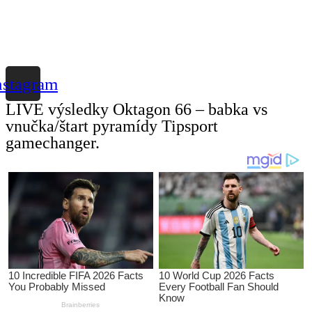
nstagram
LIVE výsledky Oktagon 66 – babka vs
vnučka/štart pyramídy Tipsport
gamechanger.