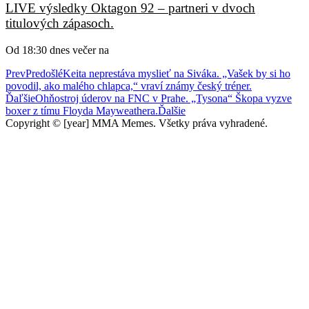
LIVE výsledky Oktagon 92 – partneri v dvoch
titulových zápasoch.
Od 18:30 dnes večer na
Prev
Predošlé
Keita neprestáva myslieť na Siváka. „Vašek by si ho
povodil, ako malého chlapca,“ vraví známy český tréner.
Ďaľšie
Ohňostroj úderov na FNC v Prahe. „Tysona“ Škopa vyzve
boxer z tímu Floyda Mayweathera.
Ďalšie
Copyright © [year] MMA Memes. Všetky práva vyhradené.