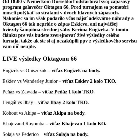
Od 18:00 v Nemeckom Düsseldorf odštartoval svoj zápasový
program galavečer Oktagon 66. Pred turnajom sa pomotéri
museli potýkať so stratami v dvoch hlavných zápasoch.
N
akoniec sa im však podarilo včas nájsť adekvátne náhrady a
Oktagon 66 t
ak nepríde o zápas Eskieva, ani najväčšej
hviezdy
šampióna strednej váhy Kerima Engizeka. V tomto
článku pre vás budete zverejnovať živé výsledky celého
turnaja, takže ak ste si aj nezakúpili ppv z výsledkového servisu
vám nič neújde.
LIVE výsledky Oktagonu 66
Engizek vs Oniszczuk –
víťaz Engizek na body.
Eskiev vs Wanderley Junior –
víťaz Eskiev 2 kolo TKO.
Peňáz vs Zawada –
víťaz Peňáz 1 kolo TKO.
Lengál vs Ilbay –
víťaz Ilbay 2 kolo TKO.
Kohout vs Akipa –
víťaz Akipa na body.
Khajevand Rayomba –
víťaz Khajevan 1 kolo KO.
Solaja vs Federico –
víťaz Solaja na body.