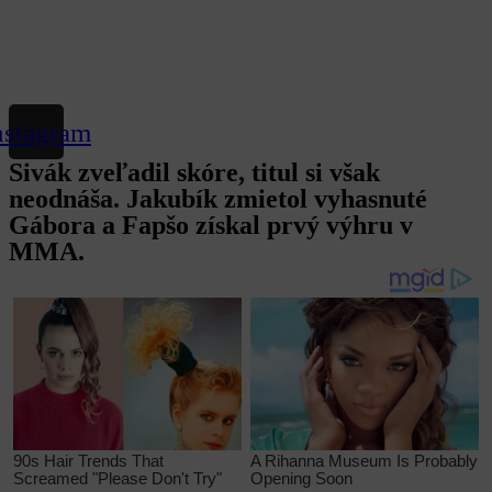
nstagram
Sivák zveľadil skóre, titul si však
neodnáša. Jakubík zmietol vyhasnuté
Gábora a Fapšo získal prvý výhru v
MMA.