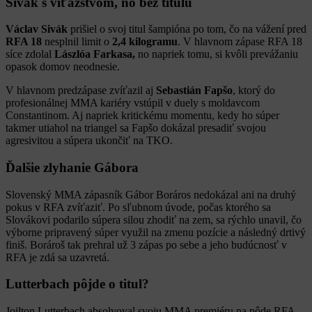
Sivák s víťazstvom, no bez titulu
Václav Sivák
prišiel o svoj titul šampióna po tom, čo na vážení pred
RFA 18
nesplnil limit o
2,4 kilogramu
. V hlavnom zápase RFA 18
síce zdolal
Lászlóa Farkasa,
no napriek tomu, si kvôli prevážaniu
opasok domov neodnesie.
V hlavnom predzápase zvíťazil aj
Sebastián
Fapšo
, ktorý do
profesionálnej MMA kariéry vstúpil v duely s moldavcom
Constantinom. Aj napriek kritickému momentu, kedy ho súper
takmer utiahol na triangel sa Fapšo dokázal presadiť svojou
agresivitou a súpera ukončiť na TKO.
Ďalšie zlyhanie Gábora
Slovenský MMA zápasník Gábor Boráros nedokázal ani na druhý
pokus v RFA zvíťaziť. Po sľubnom úvode, počas ktorého sa
Slovákovi podarilo súpera silou zhodiť na zem, sa rýchlo unavil, čo
výborne pripravený súper využil na zmenu pozície a následný drtivý
finiš. Borároš tak prehral už 3 zápas po sebe a jeho budúcnosť v
RFA je zdá sa uzavretá.
Lutterbach pôjde o titul?
Joilton Lutterbach absolvoval svoju MMA premiéru na pôde RFA