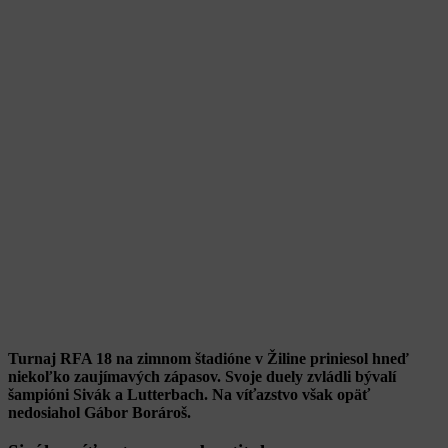
Turnaj RFA 18 na zimnom štadióne v Žiline priniesol hneď
niekoľko zaujímavých zápasov. Svoje duely zvládli bývalí
šampióni Sivák a Lutterbach. Na víťazstvo však opäť
nedosiahol Gábor Borároš.