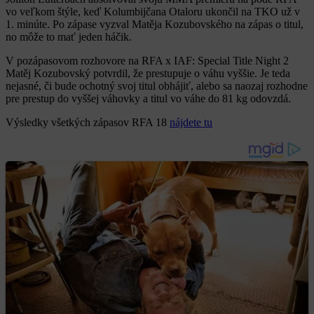
vo veľkom štýle, keď Kolumbijčana Otaloru ukončil na TKO už v
1. minúte. Po zápase vyzval Matěja Kozubovského na zápas o titul,
no môže to mať jeden háčik.
V pozápasovom rozhovore na RFA x IAF: Special Title Night 2
Matěj Kozubovský potvrdil, že prestupuje o váhu vyššie. Je teda
nejasné, či bude ochotný svoj titul obhájiť, alebo sa naozaj rozhodne
pre prestup do vyššej váhovky a titul vo váhe do 81 kg odovzdá.
Výsledky všetkých zápasov RFA 18
nájdete tu