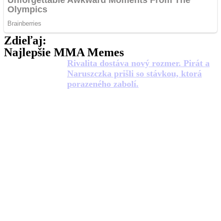
Zdieľaj:
Najlepšie MMA Memes
Rivalita dostáva nový rozmer. Pirát a
Naruszczka prišli so stávkou, ktorá
porazeného zabolí.
Už budúci víkend náš čaká
Nečakaný súboj. Bývalá a súčasná
hviezdna Oktagonu si to rozdajú v
novej organizácii.
Prvá európska liga wrestlingu prichádza
Dajú si to znovu? Nový šampión