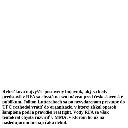
Rebríčkovo najvyššie postavený bojovník, aký sa kedy
predstavil v RFA sa chystá na svoj návrat pred československé
publikum. Joilton Lutterabach sa po nevydarenom prestupe do
UFC rozhodol vrátiť do organizácie, v ktorej získal opasok
šampióna podľa pravidiel real fight. Vody RFA sa však
tentokrát chystá rozvíriť v MMA, v ktorom ho už na
nasledujúcom turnaji čaká debut.