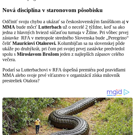
Nová disciplína v staronovom pôsobisku
Odčiniť svoju chybu a ukázať sa československým fanúšikom aj
v
MMA
bude môcť
Lutterbach
už o necelé 2 týždne, keď sa ako
jedna z hlavných hviezd súčasťou turnaja v Žiline. Pri vôbec prvej
zástavke RFA v metropole stredného Slovenska bude „Peregrino“
čeliť
Mauriciovi Otalorovi.
Kolumbijčan sa na slovenskej pôde
ukáže po druhýkrát, pri čom pri svojej prvej zastávke predviedol
spolu s
Miroslavom Brožom
jeden z najlepších zápasov celého
večera.
Podarí sa Lutterbachovi v RFA úspešná premiéra pod pravidlami
MMA alebo svoje prvé víťazstvo v organizácií získa milovník
prestreliek Otalora?