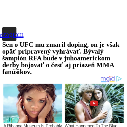
nstagram
Sen o UFC mu zmaril doping, on je však
opäť pripravený vyhrávať. Bývalý
šampión RFA bude v juhoamerickom
derby bojovať o česť aj priazeň MMA
fanúšikov.