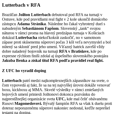
Lutterbach v RFA
Brazilčan
Joilton Lutterbach
debutoval pod RFA na turnaji v
Ostrave, kde pod pravidlami real fight v 2 kole ukončil domáceho
zástupcu
Adama Stránika
. Následne ho čakal vyhrotený duel s
nabudeným
Sebastiánom Fapšom
. Slovenský „tank“ svojou
náturou v rámci proma na hlavný predzápas turnaja v Košiciach
dokázal
Lutterbacha
niekoľkokrát zaskočiť, no v samotnom
zápase proti skúsenemu súperovi počas 3 kôl veľa nevymyslel a bol
nútený sa skloniť pred jeho umení. Víťazný hatrick završil vždy
dobre naladený bojovník na turnaji
RFA v Bratislave,
kde po
expresne rýchlom finiši zdolal aj úspešného slovenského postojára
Jakuba Benka a získal titul RFA podľa pravidiel real fight.
Z UFC ho vyradil doping
Lutterbach
patrí medzi najkomplexnejších zápasníkov na svete, o
čom vypovedá aj fakt, že sa na tej najvyššej úrovni dokáže venovať
boxu, kickboxu aj MMA. Skvelé výsledky v rámci zmiešaných
bojových umení priniesli Joiltonovi dokonca pozvánku do
najprestížnejšej organizácie sveta
UFC,
kde mal čeliť obávanému
Rusovi
Magomedovovi.
Bývalý šampión RFA sa však k duelu proti
doteraz neporazenému súperovi nakoniec nedostal, keďže neprešiel
testami na doping.