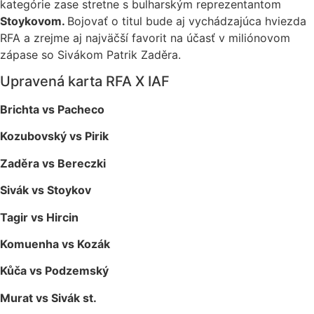
kategórie zase stretne s bulharským reprezentantom
Stoykovom.
Bojovať o titul bude aj vychádzajúca hviezda
RFA a zrejme aj najväčší favorit na účasť v miliónovom
zápase so Sivákom Patrik Zaděra.
Upravená karta RFA X IAF
Brichta vs Pacheco
Kozubovský vs Pirik
Zaděra vs Bereczki
Sivák vs Stoykov
Tagir vs Hircin
Komuenha vs Kozák
Kůča vs Podzemský
Murat vs Sivák st.