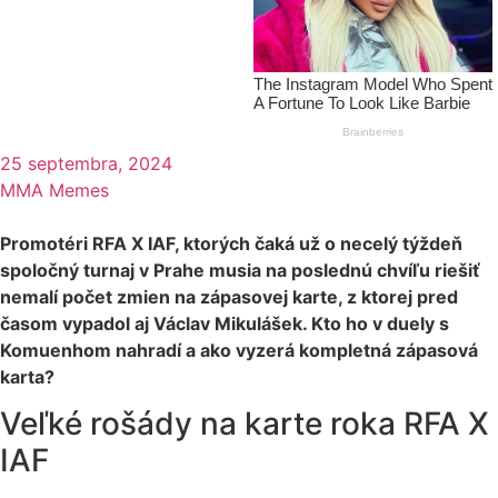
25 septembra, 2024
MMA Memes
Promotéri RFA X IAF, ktorých čaká už o necelý týždeň
spoločný turnaj v Prahe musia na poslednú chvíľu riešiť
nemalí počet zmien na zápasovej karte, z ktorej pred
časom vypadol aj Václav Mikulášek. Kto ho v duely s
Komuenhom nahradí a ako vyzerá kompletná zápasová
karta?
Veľké rošády na karte roka RFA X
IAF