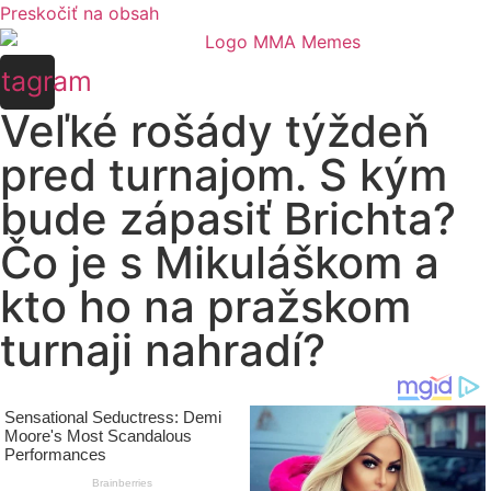
Preskočiť na obsah
stagram
Veľké rošády týždeň
pred turnajom. S kým
bude zápasiť Brichta?
Čo je s Mikuláškom a
kto ho na pražskom
turnaji nahradí?