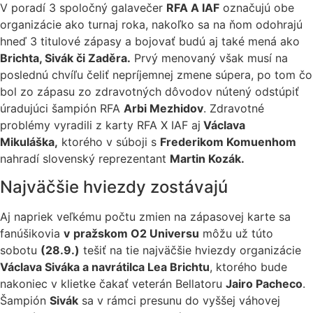
V poradí 3 spoločný galavečer
RFA A IAF
označujú obe
organizácie ako turnaj roka, nakoľko sa na ňom odohrajú
hneď 3 titulové zápasy a bojovať budú aj také mená ako
Brichta, Sivák či Zaděra.
Prvý menovaný však musí na
poslednú chvíľu čeliť nepríjemnej zmene súpera, po tom čo
bol zo zápasu zo zdravotných dôvodov nútený odstúpiť
úradujúci šampión RFA
Arbi Mezhidov
. Zdravotné
problémy vyradili z karty RFA X IAF aj
Václava
Mikuláška,
ktorého v súboji s
Frederikom Komuenhom
nahradí slovenský reprezentant
Martin Kozák.
Najväčšie hviezdy zostávajú
Aj napriek veľkému počtu zmien na zápasovej karte sa
fanúšikovia
v
pražskom O2 Universu
môžu už túto
sobotu
(28.9.)
tešiť na tie najväčšie hviezdy organizácie
Václava Siváka a navrátilca Lea Brichtu
, ktorého bude
nakoniec v klietke čakať veterán Bellatoru
Jairo Pacheco
.
Šampión
Sivák
sa v rámci presunu do vyššej váhovej