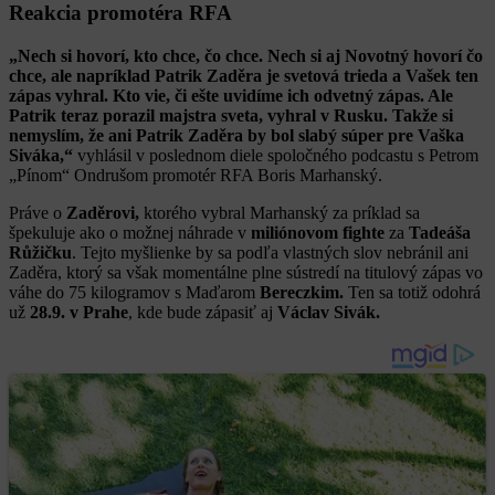
Reakcia promotéra RFA
„Nech si hovorí, kto chce, čo chce. Nech si aj Novotný hovorí čo
chce, ale napríklad Patrik Zaděra je svetová trieda a Vašek ten
zápas vyhral. Kto vie, či ešte uvidíme ich odvetný zápas. Ale
Patrik teraz porazil majstra sveta, vyhral v Rusku. Takže si
nemyslím, že ani Patrik Zaděra by bol slabý súper pre Vaška
Siváka,“
vyhlásil v poslednom diele spoločného podcastu s Petrom
„Pínom“ Ondrušom promotér RFA Boris Marhanský.
Práve o
Zaděrovi,
ktorého vybral Marhanský za príklad sa
špekuluje ako o možnej náhrade v
miliónovom fighte
za
Tadeáša
Růžičku
. Tejto myšlienke by sa podľa vlastných slov nebránil ani
Zaděra, ktorý sa však momentálne plne sústredí na titulový zápas vo
váhe do 75 kilogramov s Maďarom
Bereczkim.
Ten sa totiž odohrá
už
28.9. v Prahe
, kde bude zápasiť aj
Václav Sivák.