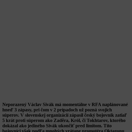
Neporazený Václav Sivák má momentálne v RFA naplánované
hneď 3 zápasy, pri čom v 2 prípadoch už pozná svojich
súperov. V slovenskej organizácií zápasil český bojovník zatiaľ
5 krát proti súperom ako Zaděra, Król, či Tokhtarov, ktorého
dokázal ako jediného Sivák ukončiť pred limitom. Títo
bojovníci však podľa mnohých vrátane promotéra Oktagonu