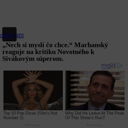
nstagram
„Nech si myslí čo chce.“ Marhanský
reaguje na kritiku Novotného k
Sivákovým súperom.