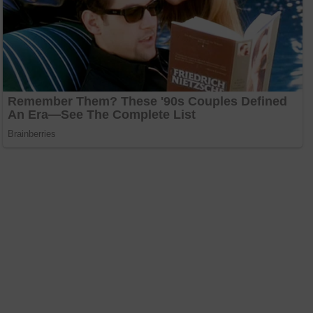
ktorá porazeného zabolí.