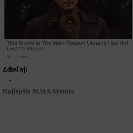
Zdieľaj:
Najlepšie MMA Memes
Rivalita do
Už budúci víke