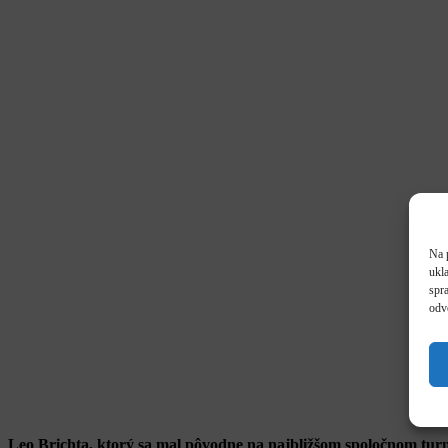
Na 
ukl
spra
odv
Leo Brichta, ktorý sa mal pôvodne na najbližšom spoločnom t