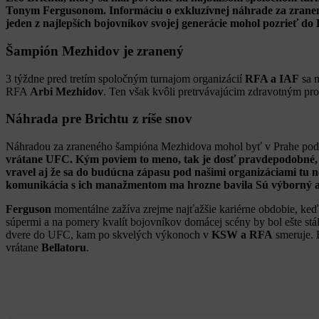
Tonym Fergusonom. Informáciu o exkluzívnej náhrade za zranené
jeden z najlepších bojovníkov svojej generácie mohol pozrieť do 
Šampión Mezhidov je zranený
3 týždne pred tretím spoločným turnajom organizácií
RFA a IAF
sa m
RFA
Arbi Mezhidov
. Ten však kvôli pretrvávajúcim zdravotným prob
Náhrada pre Brichtu z ríše snov
Náhradou za zraneného šampióna Mezhidova mohol byť v Prahe pod
vrátane UFC. Kým poviem to meno, tak je dosť pravdepodobné, že
vravel aj že sa do budúcna zápasu pod našimi organizáciami tu 
komunikácia s ich manažmentom ma hrozne bavila Sú výborný a
Ferguson
momentálne zažíva zrejme najťažšie kariérne obdobie, keď 
súpermi a na pomery kvalít bojovníkov domácej scény by bol ešte stá
dvere do UFC, kam po skvelých výkonoch v
KSW a RFA
smeruje. 
vrátane
Bellatoru
.