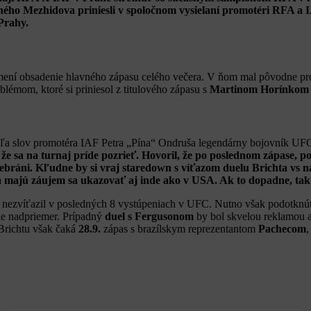
ho Mezhidova priniesli v spoločnom vysielaní promotéri RFA a I
Prahy.
ení obsadenie hlavného zápasu celého večera. V ňom mal pôvodne pro
lémom, ktoré si priniesol z titulového zápasu s
Martinom Horínkom
ľa slov promotéra IAF Petra „Pína“ Ondruša legendárny bojovník U
 sa na turnaj príde pozrieť. Hovoril, že po poslednom zápase, po
nebráni. Kľudne by si vraj staredown s víťazom duelu Brichta vs
 majú záujem sa ukazovať aj inde ako v USA. Ak to dopadne, tak
nezvíťazil v posledných 8 vystúpeniach v UFC. Nutno však podotknúť, 
le nadpriemer. Prípadný
duel s Fergusonom
by bol skvelou reklamou 
Brichtu však čaká
28.9.
zápas s brazílskym reprezentantom
Pachecom
,