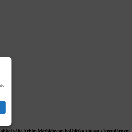
lebo
ľahkej váhe Arbim Mezhidovom bol blízko zápasu s legendárnym