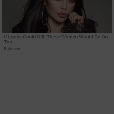
stáva nový rozmer. Pirát a Naruszczka prišli so stávkou, 
nd náš čaká