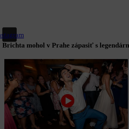
nstagram
Brichta mohol v Prahe zápasiť s legendár