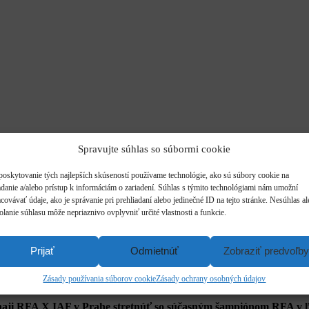
Spravujte súhlas so súbormi cookie
poskytovanie tých najlepších skúseností používame technológie, ako sú súbory cookie na
adanie a/alebo prístup k informáciám o zariadení. Súhlas s týmito technológiami nám umožní
covávať údaje, ako je správanie pri prehliadaní alebo jedinečné ID na tejto stránke. Nesúhlas a
olanie súhlasu môže nepriaznivo ovplyvniť určité vlastnosti a funkcie.
Prijať
Odmietnúť
Zobraziť predvoľby
Zásady používania súborov cookie
Zásady ochrany osobných údajov
urnaji RFA X IAF v Prahe stretnúť so súčasným šampiónom RFA v 