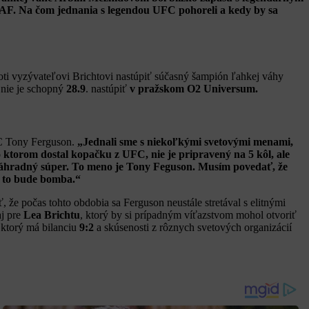
AF. Na čom jednania s legendou UFC pohoreli a kedy by sa
ti vyzývateľovi Brichtovi nastúpiť súčasný šampión ľahkej váhy
nie je schopný
28.9
. nastúpiť
v pražskom O2 Universum.
FC Tony Ferguson.
„
Jednali sme s niekoľkými svetovými menami,
 ktorom dostal kopačku z UFC, nie je pripravený na 5 kôl, ale
 náhradný súper. To meno je Tony Feguson. Musím povedať, že
 to bude bomba.“
že počas tohto obdobia sa Ferguson neustále stretával s elitnými
aj pre
Lea Brichtu
, ktorý by si prípadným víťazstvom mohol otvoriť
 ktorý má bilanciu
9:2
a skúsenosti z rôznych svetových organizácií