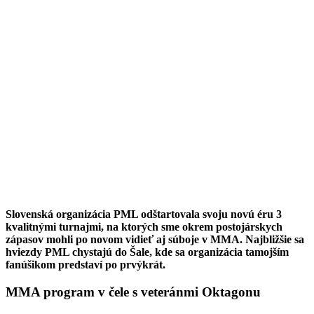
Slovenská organizácia PML odštartovala svoju novú éru 3
kvalitnými turnajmi, na ktorých sme okrem postojárskych
zápasov mohli po novom vidieť aj súboje v MMA. Najbližšie sa
hviezdy PML chystajú do Šale, kde sa organizácia tamojším
fanúšikom predstaví po prvýkrát.
MMA program v čele s veteránmi Oktagonu