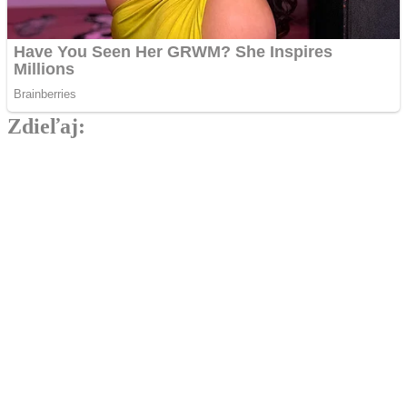
Zdieľaj:
Najlepšie MMA Memes
Rivalita dostáva nový rozmer. Pirát a
Naruszczka prišli so stávkou, ktorá
porazeného zabolí.
Už budúci víkend náš čaká