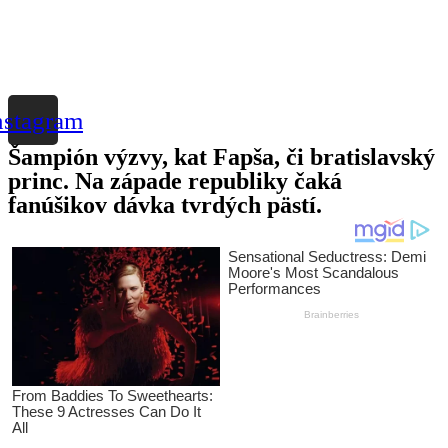
nstagram
Šampión výzvy, kat Fapša, či bratislavský
princ. Na západe republiky čaká
fanúšikov dávka tvrdých pästí.