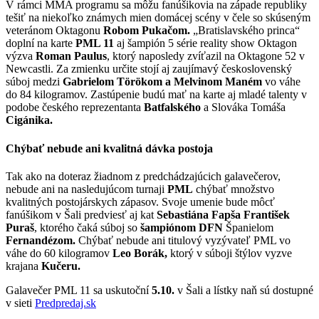
V rámci MMA programu sa môžu fanúšikovia na západe republiky
tešiť na niekoľko známych mien domácej scény v čele so skúseným
veteránom Oktagonu
Robom Pukačom.
„Bratislavského princa“
doplní na karte
PML 11
aj šampión 5 série reality show Oktagon
výzva
Roman Paulus
, ktorý naposledy zvíťazil na Oktagone 52 v
Newcastli. Za zmienku určite stojí aj zaujímavý československý
súboj medzi
Gabrielom Törökom a Melvinom Maném
vo váhe
do 84 kilogramov. Zastúpenie budú mať na karte aj mladé talenty v
podobe českého reprezentanta
Batfalského
a Slováka Tomáša
Cigánika.
Chýbať nebude ani kvalitná dávka postoja
Tak ako na doteraz žiadnom z predchádzajúcich galavečerov,
nebude ani na nasledujúcom turnaji
PML
chýbať množstvo
kvalitných postojárskych zápasov. Svoje umenie bude môcť
fanúšikom v Šali predviesť aj kat
Sebastiána Fapša František
Puraš
, ktorého čaká súboj so
šampiónom DFN
Španielom
Fernandézom.
Chýbať nebude ani titulový vyzývateľ PML vo
váhe do 60 kilogramov
Leo Borák,
ktorý v súboji štýlov vyzve
krajana
Kučeru.
Galavečer PML 11 sa uskutoční
5.10.
v Šali a lístky naň sú dostupné
v sieti
Predpredaj.sk