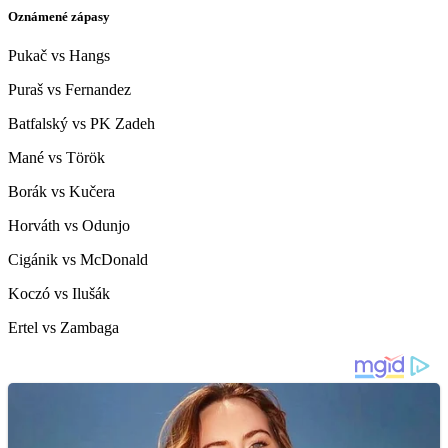
Oznámené zápasy
Pukač vs Hangs
Puraš vs Fernandez
Batfalský vs PK Zadeh
Mané vs Török
Borák vs Kučera
Horváth vs Odunjo
Cigánik vs McDonald
Koczó vs Ilušák
Ertel vs Zambaga