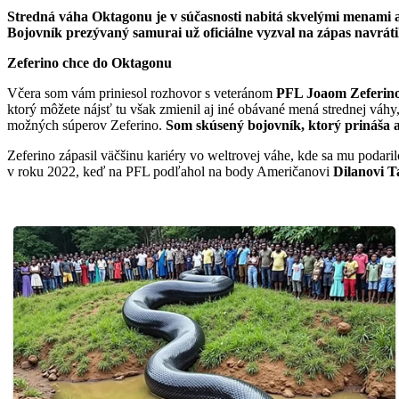
Stredná váha Oktagonu je v súčasnosti nabitá skvelými menami a pa
Bojovník prezývaný samurai už oficiálne vyzval na zápas navrá
Zeferino chce do Oktagonu
Včera som vám priniesol rozhovor s veteránom
PFL Joaom Zeferin
ktorý môžete nájsť tu však zmienil aj iné obávané mená strednej váhy,
možných súperov Zeferino.
Som skúsený bojovník, ktorý prináša a
Zeferino zápasil väčšinu kariéry vo weltrovej váhe, kde sa mu podar
v roku 2022, keď na PFL podľahol na body Američanovi
Dilanovi T