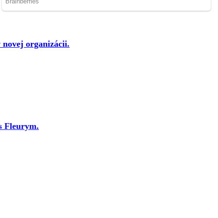
novej organizácii.
s Fleurym.