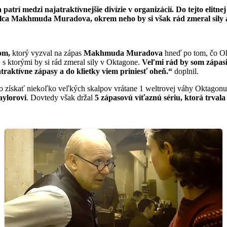
trí medzi najatraktívnejšie divízie v organizácií. Do tejto elitnej
tilca Makhmuda Muradova, okrem neho by si však rád zmeral sily 
om,
ktorý vyzval na zápas
Makhmuda Muradova
hneď po tom, čo Ok
 s ktorými by si rád zmeral sily v Oktagone.
Veľmi rád by som zápasi
traktívne zápasy a do klietky viem priniesť oheň.“
doplnil.
ilo získať niekoľko veľkých skalpov vrátane 1 weltrovej váhy Oktagonu
aylorovi
. Dovtedy však držal
5 zápasovú víťaznú sériu, ktorá trvala