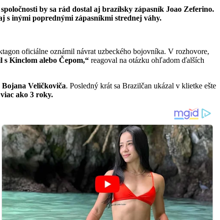
 spoločnosti by sa rád dostal aj brazílsky zápasník Joao Zeferino.
aj s inými poprednými zápasníkmi strednej váhy.
tagon oficiálne oznámil návrat uzbeckého bojovníka. V rozhovore,
l s Kinclom alebo Čepom,“
reagoval na otázku ohľadom ďalších
Bojana Veličkoviča
. Posledný krát sa Brazilčan ukázal v klietke ešte
 viac ako 3 roky.