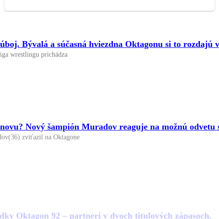
boj. Bývalá a súčasná hviezdna Oktagonu si to rozdajú v 
iga wrestlingu prichádza
 znovu? Nový šampión Muradov reaguje na možnú odvetu 
v(36) zvíťazil na Oktagone
dky Oktagon 92 – partneri v dvoch titulových zápasoch.