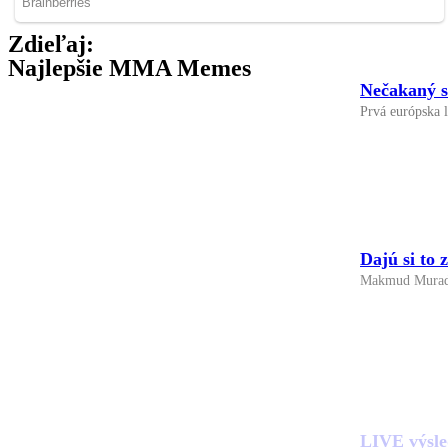
Zdieľaj:
Najlepšie MMA Memes
Nečakaný sú
Prvá európska l
Dajú si to
Makmud Murado
LIVE výsle