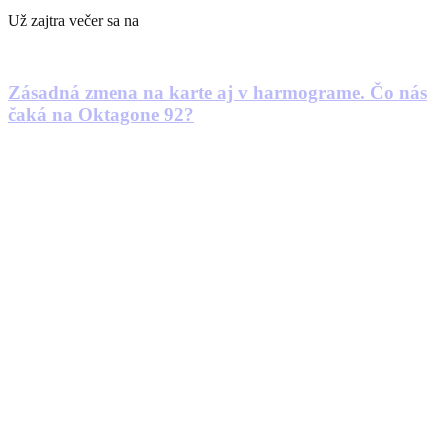
Už zajtra večer sa na
Zásadná zmena na karte aj v harmograme. Čo nás
čaká na Oktagone 92?
Oktagon sa vracia na tenisový
Prev
Predošlé
Skalp Mikuláška mu priniesol street credit aj nových
vyzývateľov. Kto si brúsi zuby na Sandra Jandejseka?
Ďaľšie
Presná predikcia. Konkurent z poloťažkej váhy varoval
Procházku pred duelom s Pereirom, ten ho však nepočúvol.
Ďalšie