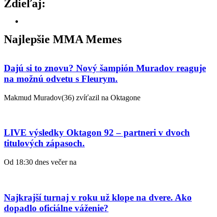
Zdieľaj:
Najlepšie MMA Memes
Dajú si to znovu? Nový šampión Muradov reaguje
na možnú odvetu s Fleurym.
Makmud Muradov(36) zvíťazil na Oktagone
LIVE výsledky Oktagon 92 – partneri v dvoch
titulových zápasoch.
Od 18:30 dnes večer na
Najkrajší turnaj v roku už klope na dvere. Ako
dopadlo oficiálne váženie?