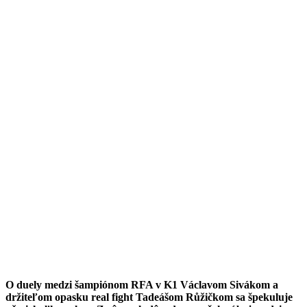
O
duely medzi šampiónom RFA v K1 Václavom Sivákom a
držiteľom opasku real fight Tadeášom Růžičkom sa špekuluje