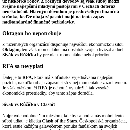
už niekoľko rokov. Z rôznych dôvodov sa však súboj medzi
zrejme najlepšími mladými postojármi v Čechách doteraz
neuskutočnil. Hlavným dôvodom je predovšetkým finančná
stránka, keďže obaja zápasníci majú na tento
zápas
nadštandardné finančné požiadavky.
Oktagon ho nepotrebuje
Z tuzemských organizácií disponuje najväčšou ekonomickou silou
Oktagon,
ten však momentálne má dostatok svojich hviezd a duel
Sivák vs Růžička
by pre nich momentálne nebol prioritou.
RFA sa nevyplatí
Ďalej je tu
RFA,
ktorá má z hľadiska vyjednávania najlepšiu
pozíciu, nakoľko obaja zápasníci sú v nej momentálne zazmluvnení.
Je však otázkou, či
RFA
je ochotná vynaložiť, tak vysoké
ekonomické prostriedky, aby tento zápas doručila.
Sivák vs Růžička v Clashi?
Najpravdepodobnejším miestom, kde by sa podľa nás mohol tento
súboj udiať je klietka
Clash of the Stars
. Českopoľská organizácia,
ktorá rastie každým galavečerom ponúka fanúšikom na svojích