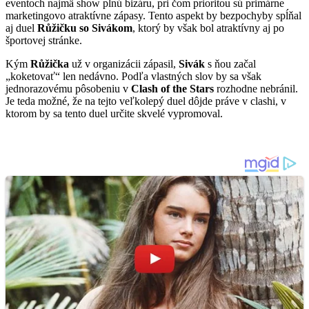
eventoch najmä show plnú bizáru, pri čom prioritou sú primárne
marketingovo atraktívne zápasy. Tento aspekt by bezpochyby spĺňal
aj duel
Růžičku so Sivákom
, ktorý by však bol atraktívny aj po
športovej stránke.
Kým
Růžička
už v organizácii zápasil,
Sivák
s ňou začal
„koketovať“ len nedávno. Podľa vlastných slov by sa však
jednorazovému pôsobeniu v
Clash of the Stars
rozhodne nebránil.
Je teda možné, že na tejto veľkolepý duel dôjde práve v clashi, v
ktorom by sa tento duel určite skvelé vypromoval.