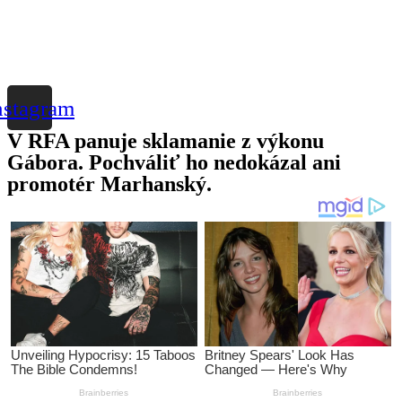
nstagram
V RFA panuje sklamanie z výkonu
Gábora. Pochváliť ho nedokázal ani
promotér Marhanský.