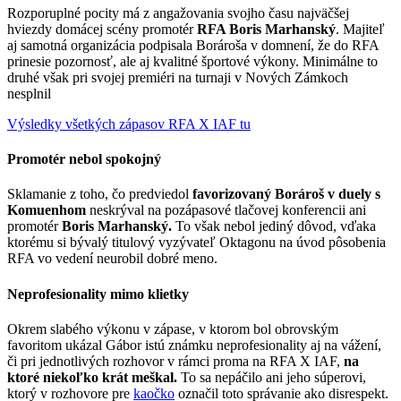
Rozporuplné pocity má z angažovania svojho času najväčšej
hviezdy domácej scény promotér
RFA Boris Marhanský
. Majiteľ
aj samotná organizácia podpisala Borároša v domnení, že do RFA
prinesie pozornosť, ale aj kvalitné športové výkony. Minimálne to
druhé však pri svojej premiéri na turnaji v Nových Zámkoch
nesplnil
Výsledky všetkých zápasov RFA X IAF tu
Promotér nebol spokojný
Sklamanie z toho, čo predviedol
favorizovaný Borároš v duely s
Komuenhom
neskrýval na pozápasové tlačovej konferencii ani
promotér
Boris Marhanský.
To však nebol jediný dôvod, vďaka
ktorému si bývalý titulový vyzývateľ Oktagonu na úvod pôsobenia
RFA vo vedení neurobil dobré meno.
Neprofesionality mimo klietky
Okrem slabého výkonu v zápase, v ktorom bol obrovským
favoritom ukázal Gábor istú známku neprofesionality aj na vážení,
či pri jednotlivých rozhovor v rámci proma na RFA X IAF,
na
ktoré niekoľko krát meškal.
To sa nepáčilo ani jeho súperovi,
ktorý v rozhovore pre
kaočko
označil toto správanie ako disrespekt.