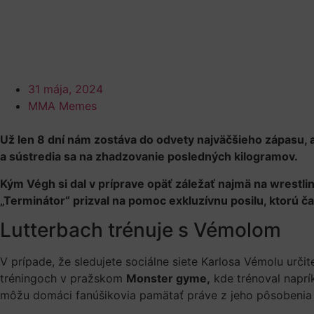
31 mája, 2024
MMA Memes
Už len 8 dní nám zostáva do odvety najväčšieho zápasu, a
a sústredia sa na zhadzovanie posledných kilogramov.
Kým Végh si dal v príprave opäť záležať najmä na wrestlin
„Terminátor“ prizval na pomoc exkluzívnu posilu, ktorú 
Lutterbach trénuje s Vémolom
V prípade, že sledujete sociálne siete Karlosa Vémolu určite
tréningoch v pražskom
Monster gyme,
kde trénoval naprí
môžu domáci fanúšikovia pamätať práve z jeho pôsobenia v