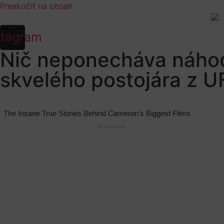
Preskočiť na obsah
stagram
Nič neponecháva náhode
skvelého postojára z U