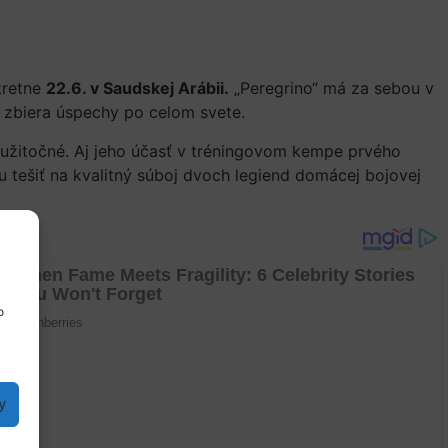
tretne
22.6. v Saudskej Arábii.
„Peregrino“ má za sebou v
to zbiera úspechy po celom svete.
užitočné. Aj jeho účasť v tréningovom kempe prvého
 tešiť na kvalitný súboj dvoch legiend domácej bojovej
o
y