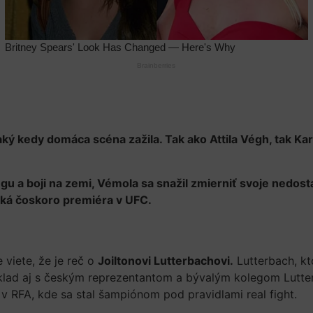
ký kedy domáca scéna zažila. Tak ako Attila Végh, tak Ka
gu a boji na zemi, Vémola sa snažil zmierniť svoje nedosta
čaká čoskoro premiéra v UFC.
 viete, že je reč o
Joiltonovi Lutterbachovi.
Lutterbach, kt
klad aj s českým reprezentantom a bývalým kolegom Lutt
 RFA, kde sa stal šampiónom pod pravidlami real fight.