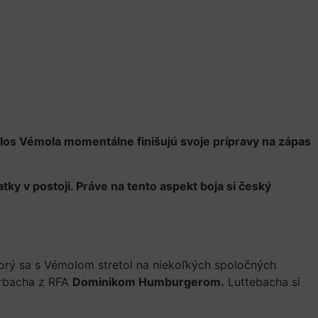
rlos Vémola momentálne finišujú svoje prípravy na zápas
tky v postoji. Práve na tento aspekt boja si český
orý sa s Vémolom stretol na niekoľkých spoločných
erbacha z RFA
Dominikom Humburgerom.
Luttebacha si