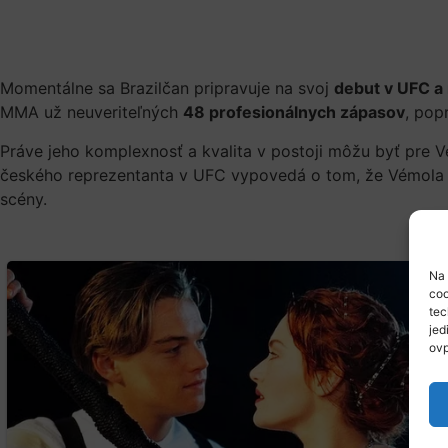
Momentálne sa Brazilčan pripravuje na svoj
debut v UFC 
MMA už neuveriteľných
48 profesionálnych zápasov
, pop
Práve jeho komplexnosť a kvalita v postoji môžu byť pre 
českého reprezentanta v UFC vypovedá o tom, že Vémola
scény.
Na 
coo
tec
jed
ovp