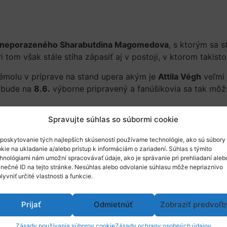
a neporazeného Sharabutdina Magomedova
, s ktorým sa s
ri tom však stále stíha zápasiť aj v postoji, v ktorom takis
Vémolu v príprave na stand upera akým je
Attila Végh
veľmi 
 bude na
8.6.
výborne pripravený a fanúšikovia sa tak môžu
Spravujte súhlas so súbormi cookie
poskytovanie tých najlepších skúseností používame technológie, ako sú súbory
kie na ukladanie a/alebo prístup k informáciám o zariadení. Súhlas s týmito
hnológiami nám umožní spracovávať údaje, ako je správanie pri prehliadaní aleb
inečné ID na tejto stránke. Nesúhlas alebo odvolanie súhlasu môže nepriaznivo
lyvniť určité vlastnosti a funkcie.
Prijať
Odmietnúť
Zobraziť predvoľb
Zásady používania súborov cookie
Zásady ochrany osobných údajov