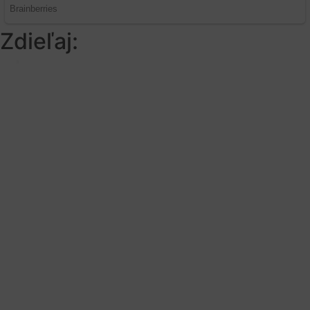
Zdieľaj:
Najlepšie MMA Memes
Nečakaný súboj. Bývalá a súčasná