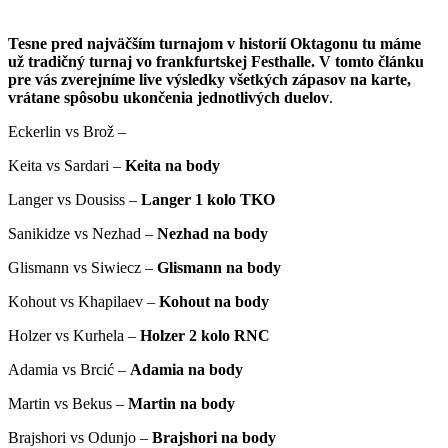
Tesne pred najväčším turnajom v historií Oktagonu tu máme
už tradičný turnaj vo frankfurtskej Festhalle.
V tomto článku
pre vás zverejníme live výsledky všetkých zápasov na karte,
vrátane spôsobu ukončenia jednotlivých duelov
.
Eckerlin vs Brož –
Keita vs Sardari –
Keita na body
Langer vs Dousiss –
Langer 1 kolo TKO
Sanikidze vs Nezhad –
Nezhad na body
Glismann vs Siwiecz –
Glismann na body
Kohout vs Khapilaev –
Kohout na body
Holzer vs Kurhela –
Holzer 2 kolo RNC
Adamia vs Brcić –
Adamia na body
Martin vs Bekus –
Martin na body
Brajshori vs Odunjo –
Brajshori na body