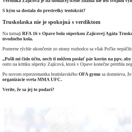
Veronika Zajícová je na domácej scéne známa nie len svojími výk
S kým sa dostala do prestrelky tentokrát?
Truskolaska nie je spokojná s verdiktom
Na turnaji
RFA 16 v Opave bola súperkou Zajícovej Agáta Trusk
úvodného
kola.
Pomerne rýchle ukončenie zo strany rozhodcu sa však Poľke nepáčilo, 
„Pošli mi číslo účtu, nech ti môžem poslať pár korún na ppv, ab
ostro na kritiku súperky Zajícová, ktorá v Opave konečne pretrhla ne
Po novom reprezentantka bratislavského
OFA gymu
sa domnieva, že
organizácie sveta MMA UFC.
Veríte, že sa jej to podarí?