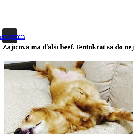
nstagram
Zajícová má ďalší beef.Tentokrát sa do nej