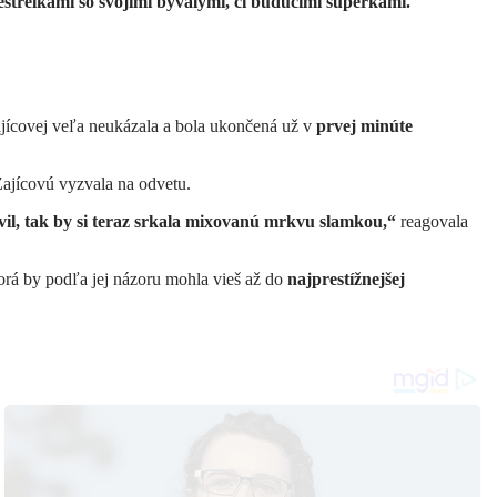
estrelkami so svojimi bývalými, či budúcimi súperkami.
ajícovej veľa neukázala a bola ukončená už v
prvej minúte
Zajícovú vyzvala na odvetu.
avil, tak by si teraz srkala mixovanú mrkvu slamkou,“
reagovala
orá by podľa jej názoru mohla vieš až do
najprestížnejšej