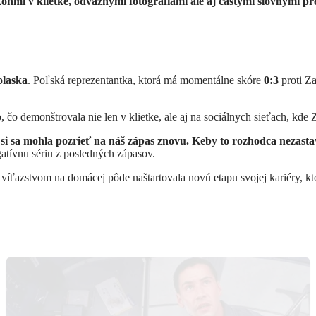
onmi v klietke, odvážnymi fotografiami ale aj častými slovnými pr
olaska
. Poľská reprezentantka, ktorá má momentálne skóre
0:3
proti Z
čo demonštrovala nie len v klietke, ale aj na sociálnych sieťach, kde 
y si sa mohla pozrieť na náš zápas znovu. Keby to rozhodca nezast
gatívnu sériu z posledných zápasov.
 víťazstvom na domácej pôde naštartovala novú etapu svojej kariéry, kt