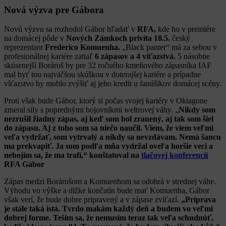
Nová výzva pre Gábora
Novú výzvu sa rozhodol Gábor hľadať v
RFA,
kde ho v premiére
na domácej pôde v
Nových Zámkoch privíta 18.5.
český
reprezentant
Frederico Komuenha.
„Black panter“ má za sebou v
profesionálnej kariére zatiaľ
6 zápasov a 4 víťazstvá.
5 násobne
skúsenejší Borároš by pre 32 ročného kmeňového zápasníka IAF
mal byť tou najväčšou skúškou v doterajšej kariére a prípadne
víťazstvo by mohlo zvýšiť aj jeho kredit u fanúšikov domácej scény.
Proti však bude Gábor, ktorý si počas svojej kariéry v Oktagone
zmeral sily s poprednými bojovníkmi weltrovej váhy. „
Nikdy som
nezrušil žiadny zápas, aj keď som bol zranený, aj tak som šiel
do zápasu. Aj z toho som sa niečo naučil. Viem, že viem veľmi
veľa vydržať, som vytrvalý a nikdy sa nevzdávam. Nemá šancu
ma prekvapiť. Ja som podľa mňa vydržal oveľa horšie veci a
nebojím sa, že ma trafí,“ konštatoval na
tlačovej konferencií
RFA Gábor
Zápas medzi Borárošom a Komuenhom sa odohrá v strednej váhe.
Výhodu vo výške a dlžke končatín bude mať Komuenha, Gábor
však verí, že bude dobre pripravený a v zápase zvíťazí.
„Príprava
je stále taká istá. Tvrdo makám každý deň a budem vo veľmi
dobrej forme. Teším sa, že nemusím teraz tak veľa schudnúť,