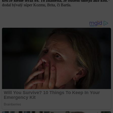
keďže ideme teraz 84. To znamená, že budem silnejší ako kôň.“
dodal bývalý súper Kozmu, Brita, či Bartla.