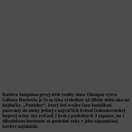
Kariéra šampióna prvej série reality show Oktagon výzva
Gábora Borároša je čo sa týka výsledkov už dlhšiu dobu ako na
hojdačke. „Punisher“, ktorý bol svojho času fanúšikmi
pasovaný do úlohy jednej z najväčších hviezd československej
bojovej scény síce zvíťazil 2 krát z posledných 3 zápasov, no v
dlhodobom horizonte sú posledné roky v jeho zápasníckej
kariére najslabšie.