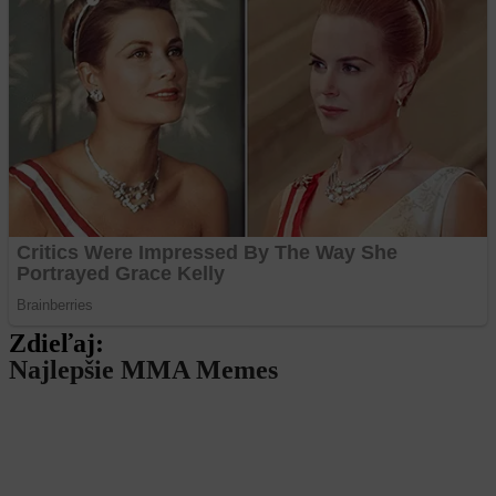
Zdieľaj:
Najlepšie MMA Memes
Rivalita dostáva nový rozmer. Pirát a
Naruszczka prišli so stávkou, ktorá
porazeného zabolí.
Už budúci víkend náš čaká