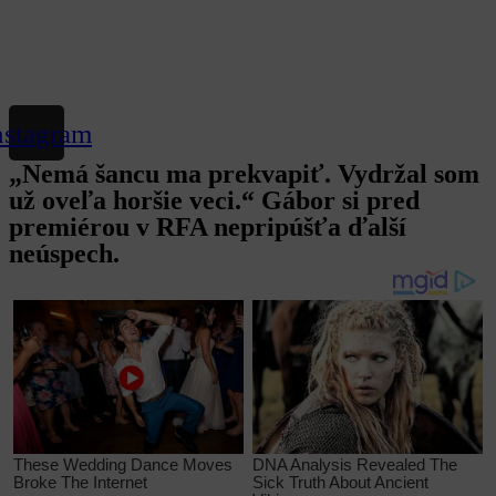
nstagram
„Nemá šancu ma prekvapiť. Vydržal som
už oveľa horšie veci.“ Gábor si pred
premiérou v RFA nepripúšťa ďalší
neúspech.