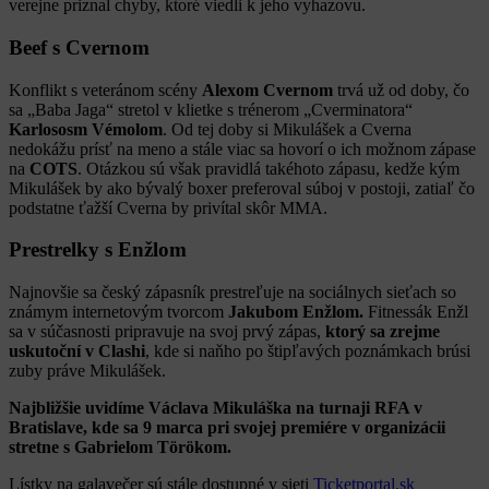
verejne priznal chyby, ktoré viedli k jeho vyhazovu.
Beef s Cvernom
Konflikt s veteránom scény
Alexom Cvernom
trvá už od doby, čo
sa „Baba Jaga“ stretol v klietke s trénerom „Cverminatora“
Karlososm Vémolom
. Od tej doby si Mikulášek a Cverna
nedokážu prísť na meno a stále viac sa hovorí o ich možnom zápase
na
COTS
. Otázkou sú však pravidlá takéhoto zápasu, kedže kým
Mikulášek by ako bývalý boxer preferoval súboj v postoji, zatiaľ čo
podstatne ťažší Cverna by privítal skôr MMA.
Prestrelky s Enžlom
Najnovšie sa český zápasník prestreľuje na sociálnych sieťach so
známym internetovým tvorcom
Jakubom Enžlom.
Fitnessák Enžl
sa v súčasnosti pripravuje na svoj prvý zápas,
ktorý sa zrejme
uskutoční v
Clashi
, kde si naňho po štipľavých poznámkach brúsi
zuby práve Mikulášek.
Najbližšie uvidíme Václava Mikuláška na turnaji RFA v
Bratislave, kde sa 9 marca pri svojej premiére v organizácii
stretne s Gabrielom Törökom.
Lístky na galavečer sú stále dostupné v sieti
Ticketportal.sk