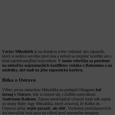
Václav Mikulášek
je na domácej scéne vnímaný ako zápasník,
ktorý si nedáva servítku pred ústa a nebojí sa rozpútať konflikt ani s
tými najobávanejšími bojovníkmi.
V tomto rebríčku sa pozrieme
na niekoľko najznámejších konfliktov rodáka z Bohumína a na
následky, aké mali na jeho zápasnícku kariéru.
Bitka o Ostravu
Vôbec prvou zástavkou Mikuláška na podujatí Oktagonu
bol
turnaj v Ostrave
, kde si zmeral sily s ďalším ostravákom
Andrésom
Raškom
. Zápasu predchádzal výrazný trash talk najmä
zo strany Baby Jagy Mikuláška, ktorý avizoval, že Rašku do
Ostravar arény
nejde poraziť, ale zbiť.
Vrcholom predzápasových
doťahovačiek bola pusa na vážení pred samotným turnajom.