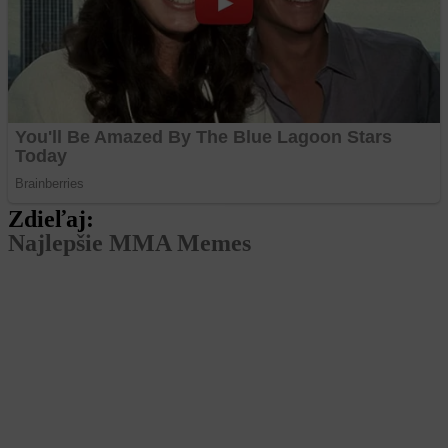
Zdieľaj:
Najlepšie MMA Memes
Zmeny v pravidlách týždeň pred zápasom?
Lutterbach má pre RFA žiadosť aj ponuku.
Odveta medzi Sebastiánom Fapšom a
Nečakaný súboj. Bývalá a súčasná hviezdna
Oktagonu si to rozdajú v novej organizácii.