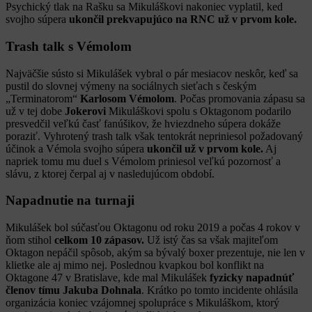
Psychický tlak na Rašku sa Mikuláškovi nakoniec vyplatil, ked
svojho súpera
ukončil prekvapujúco na RNC už v prvom kole.
Trash talk s Vémolom
Najväčšie sústo si Mikulášek vybral o pár mesiacov neskôr, keď sa
pustil do slovnej výmeny na sociálnych sieťach s českým
„Terminatorom“
Karlosom Vémolom
. Počas promovania zápasu sa
už v tej dobe
Jokerovi
Mikuláškovi spolu s Oktagonom podarilo
presvedčil veľkú časť fanúšikov, že hviezdneho súpera dokáže
poraziť. Vyhrotený trash talk však tentokrát nepriniesol požadovaný
účinok a Vémola svojho súpera
ukončil už v prvom kole.
Aj
napriek tomu mu duel s Vémolom priniesol veľkú pozornosť a
slávu, z ktorej čerpal aj v nasledujúcom období.
Napadnutie na turnaji
Mikulášek bol súčasťou Oktagonu od roku 2019 a počas 4 rokov v
ňom stihol
celkom 10 zápasov.
Už istý čas sa však majiteľom
Oktagon nepáčil spôsob, akým sa bývalý boxer prezentuje, nie len v
klietke ale aj mimo nej. Poslednou kvapkou bol konflikt na
Oktagone 47 v Bratislave, kde mal Mikulášek
fyzicky napadnúť
členov tímu Jakuba Dohnala
. Krátko po tomto incidente ohlásila
organizácia koniec vzájomnej spolupráce s Mikuláškom, ktorý